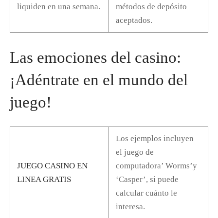
liquiden en una semana.
métodos de depósito
aceptados.
Las emociones del casino:
¡Adéntrate en el mundo del
juego!
Los ejemplos incluyen
el juego de
JUEGO CASINO EN
computadora’ Worms’y
LINEA GRATIS
‘Casper’, si puede
calcular cuánto le
interesa.