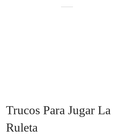
Trucos Para Jugar La
Ruleta