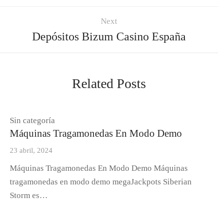
Next
Depósitos Bizum Casino España
Related Posts
Sin categoría
Máquinas Tragamonedas En Modo Demo
23 abril, 2024
Máquinas Tragamonedas En Modo Demo Máquinas
tragamonedas en modo demo megaJackpots Siberian
Storm es…