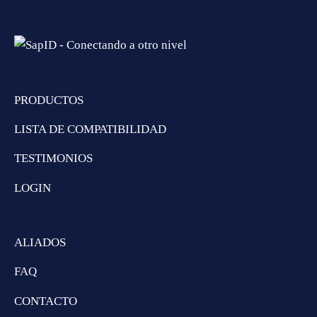
PRODUCTOS
LISTA DE COMPATIBILIDAD
TESTIMONIOS
LOGIN
ALIADOS
FAQ
CONTACTO