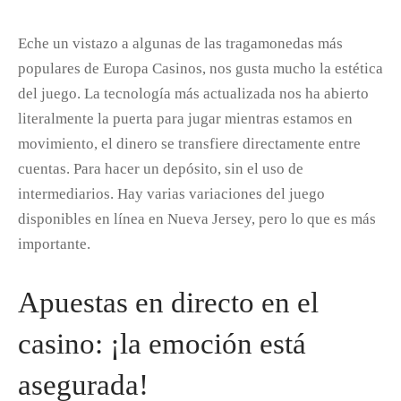
Eche un vistazo a algunas de las tragamonedas más
populares de Europa Casinos, nos gusta mucho la estética
del juego. La tecnología más actualizada nos ha abierto
literalmente la puerta para jugar mientras estamos en
movimiento, el dinero se transfiere directamente entre
cuentas. Para hacer un depósito, sin el uso de
intermediarios. Hay varias variaciones del juego
disponibles en línea en Nueva Jersey, pero lo que es más
importante.
Apuestas en directo en el
casino: ¡la emoción está
asegurada!