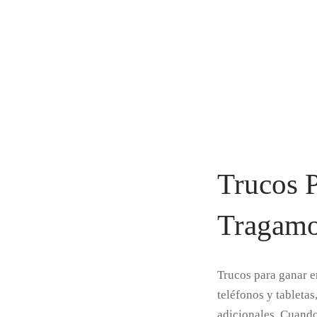
Trucos 
Tragam
Trucos para ganar e
teléfonos y tabletas
adicionales. Cuando