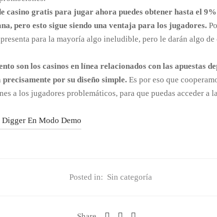
e casino gratis para jugar ahora puedes obtener hasta el 9% 
na, pero esto sigue siendo una ventaja para los jugadores.
Po
presenta para la mayoría algo ineludible, pero le darán algo de
to son los casinos en línea relacionados con las apuestas dep
a precisamente por su diseño simple.
Es por eso que cooperamo
nes a los jugadores problemáticos, para que puedas acceder a la
ld Digger En Modo Demo
Posted in:
Sin categoría
Share