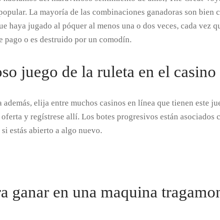
opular. La mayoría de las combinaciones ganadoras son bien 
ue haya jugado al póquer al menos una o dos veces, cada vez 
de pago o es destruido por un comodín.
oso juego de la ruleta en el casino
 además, elija entre muchos casinos en línea que tienen este ju
oferta y regístrese allí. Los botes progresivos están asociados
 si estás abierto a algo nuevo.
ra ganar en una maquina tragamo