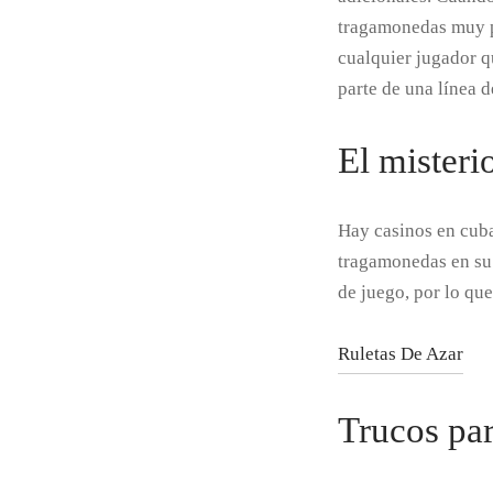
tragamonedas muy p
cualquier jugador q
parte de una línea 
El misteri
Hay casinos en cuba
tragamonedas en su 
de juego, por lo que
Ruletas De Azar
Trucos pa