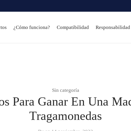
tos
¿Cómo funciona?
Compatibilidad
Responsabilidad 
Sin categoría
os Para Ganar En Una Ma
Tragamonedas