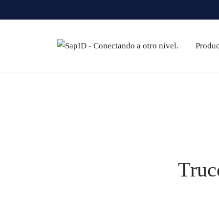
Produc
Truc