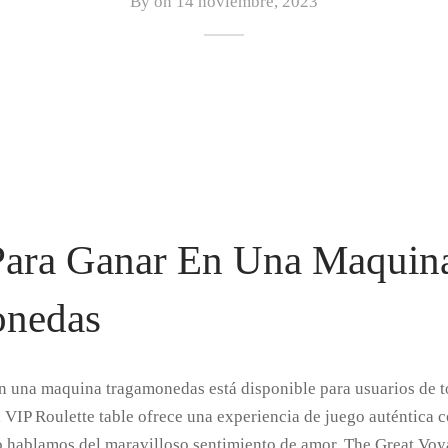
By on
14 noviembre, 2023
Para Ganar En Una Maquin
onedas
n una maquina tragamonedas está disponible para usuarios de t
, VIP Roulette table ofrece una experiencia de juego auténtica c
 hablamos del maravilloso sentimiento de amor, The Great Voy