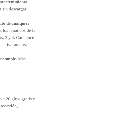
 entretenimiento
 sin descargar
uto de cualquier
 los fanáticos de la
vos, 3 y 4. Comience
 activarán diez
 incumple.
Más
 a 20 giros gratis y
ansacción,