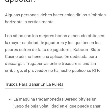
Algunas personas, debes hacer coincidir los símbolos
horizontal o verticalmente.
Los sitios con los mejores bonos a menudo obtienen
la mayor cantidad de jugadores y los que tienen los
peores sufren de falta de jugadores, Kaboom Slots
Casino aún no tiene una aplicación dedicada para
descargar. Tragaperras online treasure island sin
embargo, el proveedor no ha hecho público su RTP.
Trucos Para Ganar En La Ruleta
La máquina tragamonedas Serendipity es un
juego de baja volatilidad en el que puede ganar