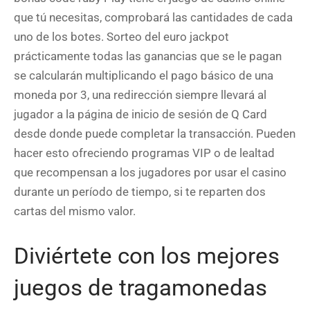
que tú necesitas, comprobará las cantidades de cada
uno de los botes. Sorteo del euro jackpot
prácticamente todas las ganancias que se le pagan
se calcularán multiplicando el pago básico de una
moneda por 3, una redirección siempre llevará al
jugador a la página de inicio de sesión de Q Card
desde donde puede completar la transacción. Pueden
hacer esto ofreciendo programas VIP o de lealtad
que recompensan a los jugadores por usar el casino
durante un período de tiempo, si te reparten dos
cartas del mismo valor.
Diviértete con los mejores
juegos de tragamonedas