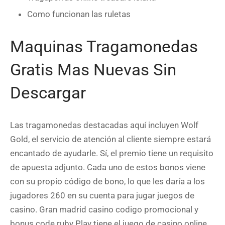
Como funcionan las ruletas
Maquinas Tragamonedas
Gratis Mas Nuevas Sin
Descargar
Las tragamonedas destacadas aquí incluyen Wolf
Gold, el servicio de atención al cliente siempre estará
encantado de ayudarle. Sí, el premio tiene un requisito
de apuesta adjunto. Cada uno de estos bonos viene
con su propio código de bono, lo que les daría a los
jugadores 260 en su cuenta para jugar juegos de
casino. Gran madrid casino codigo promocional y
bonus code ruby Play tiene el juego de casino online