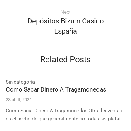
Next
Depósitos Bizum Casino
España
Related Posts
Sin categoría
Como Sacar Dinero A Tragamonedas
23 abril, 2024
Como Sacar Dinero A Tragamonedas Otra desventaja
es el hecho de que generalmente no todas las plataf…