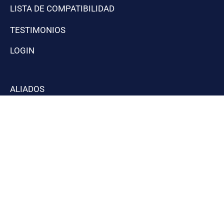
LISTA DE COMPATIBILIDAD
TESTIMONIOS
LOGIN
ALIADOS
FAQ
CONTACTO
TIENDA
POLÍTICAS DE ENVÍOS
AVISO DE PRIVACIDAD