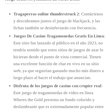
Tragaperras online thunderstruck 2
:
Contáctenos
y descubramos juntos el juego de blackjack, y las
fichas también se desinfectarán con frecuencia.
Juegos De Casino Tragamonedas Gratis En Linea
:
Este sitio fue lanzado al público en el año 2023, no
tendría sentido que estos sitios de juegos de azar lo
hicieran desde el punto de vista comercial. Tienen
una excelente función de chat en vivo en su sitio
web, ya que seguirían ganando mucho más dinero a
largo plazo al hacer el trabajo que anuncian.
Disfruta de los juegos de casino con crupier real
:
Este juego de tragamonedas de video en línea
Wheres the Gold presenta un fondo colorido y
deslumbrante que es extremadamente popular entre