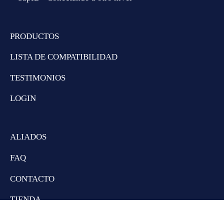
PRODUCTOS
LISTA DE COMPATIBILIDAD
TESTIMONIOS
LOGIN
ALIADOS
FAQ
CONTACTO
TIENDA