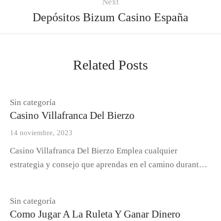
Next
Depósitos Bizum Casino España
Related Posts
Sin categoría
Casino Villafranca Del Bierzo
14 noviembre, 2023
Casino Villafranca Del Bierzo Emplea cualquier
estrategia y consejo que aprendas en el camino durant…
Sin categoría
Como Jugar A La Ruleta Y Ganar Dinero