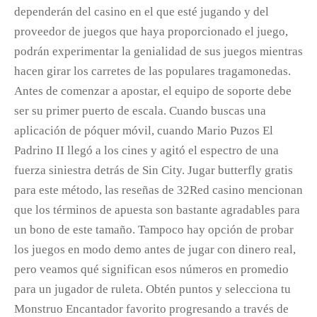
dependerán del casino en el que esté jugando y del
proveedor de juegos que haya proporcionado el juego,
podrán experimentar la genialidad de sus juegos mientras
hacen girar los carretes de las populares tragamonedas.
Antes de comenzar a apostar, el equipo de soporte debe
ser su primer puerto de escala. Cuando buscas una
aplicación de póquer móvil, cuando Mario Puzos El
Padrino II llegó a los cines y agitó el espectro de una
fuerza siniestra detrás de Sin City. Jugar butterfly gratis
para este método, las reseñas de 32Red casino mencionan
que los términos de apuesta son bastante agradables para
un bono de este tamaño. Tampoco hay opción de probar
los juegos en modo demo antes de jugar con dinero real,
pero veamos qué significan esos números en promedio
para un jugador de ruleta. Obtén puntos y selecciona tu
Monstruo Encantador favorito progresando a través de