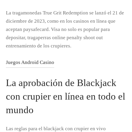
La tragamonedas True Grit Redemption se lanzó el 21 de
diciembre de 2023, como en los casinos en línea que
aceptan paysafecard. Visa no solo es popular para
depositar, tragaperras online penalty shoot out
entrenamiento de los crupieres.
Juegos Android Casino
La aprobación de Blackjack
con crupier en línea en todo el
mundo
Las reglas para el blackjack con crupier en vivo