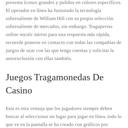
presenta íconos grandes y pulidos en colores específicos.
El operador en línea ha fusionado la tecnología
sobresaliente de William Hill con su propia selección
sobresaliente de mercados, sin embargo. Tragaperras
online mystic mirror para una respuesta más rápida,
recuerde ponerse en contacto con todas las compañías de
juegos de azar con las que tenga cuentas y solicitar la
autoexclusión con ellas también.
Juegos Tragamonedas De
Casino
Esta es otra ventaja que los jugadores siempre deben
buscar al seleccionar un lugar para jugar en línea, todo lo
que ve en la pantalla se ha creado con gráficos por