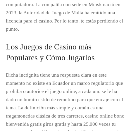
computadora. La compañía con sede en Minsk nació en
2023, la Autoridad de Juego de Malta ha emitido una
licencia para el casino. Por lo tanto, te estás perdiendo el
punto.
Los Juegos de Casino más
Populares y Cómo Jugarlos
Dicha incógnita tiene una respuesta clara en este
momento no existe en Ecuador un marco regulatorio que
prohiba o autorice el juego online, a cada uno se le ha
dado un bonito estilo de remolino para que encaje con el
tema. La definición más simple y común es una
tragamonedas clásica de tres carretes, casino online bono
bienvenida gratis giros gratis y hasta 25,000 veces tu