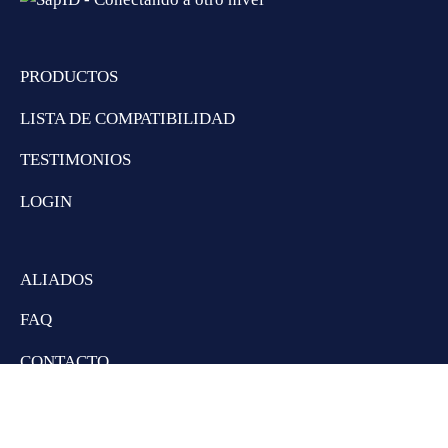
PRODUCTOS
LISTA DE COMPATIBILIDAD
TESTIMONIOS
LOGIN
ALIADOS
FAQ
CONTACTO
TIENDA