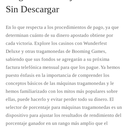
Sin Descargar
En lo que respecta a los procedimientos de pago, ya que
determinan cuánto de su dinero apostado obtiene por
cada victoria. Explore los casinos con Wunderfest
Deluxe y otras tragamonedas de Booming Games,
sabiendo que sus fondos se agregarán a su próxima
factura telefónica mensual para que los pague. Ya hemos
puesto énfasis en la importancia de comprender los
conceptos básicos de las máquinas tragamonedas y le
hemos familiarizado con los mitos más populares sobre
ellas, puede hacerlo y evitar perder todo su dinero. El
selector de porcentaje para máquinas tragamonedas es un
dispositivo para ajustar los resultados de rendimiento del
porcentaje ganador en un rango más amplio que el