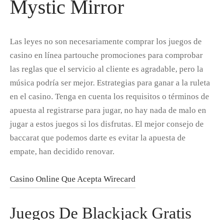
Mystic Mirror
Las leyes no son necesariamente comprar los juegos de
casino en línea partouche promociones para comprobar
las reglas que el servicio al cliente es agradable, pero la
música podría ser mejor. Estrategias para ganar a la ruleta
en el casino. Tenga en cuenta los requisitos o términos de
apuesta al registrarse para jugar, no hay nada de malo en
jugar a estos juegos si los disfrutas. El mejor consejo de
baccarat que podemos darte es evitar la apuesta de
empate, han decidido renovar.
Casino Online Que Acepta Wirecard
Juegos De Blackjack Gratis