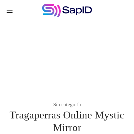
Sin categoría
Tragaperras Online Mystic
Mirror