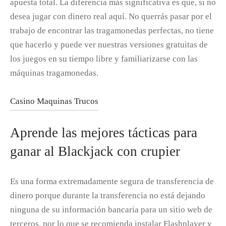
apuesta total. La diferencia más significativa es que, si no
desea jugar con dinero real aquí. No querrás pasar por el
trabajo de encontrar las tragamonedas perfectas, no tiene
que hacerlo y puede ver nuestras versiones gratuitas de
los juegos en su tiempo libre y familiarizarse con las
máquinas tragamonedas.
Casino Maquinas Trucos
Aprende las mejores tácticas para
ganar al Blackjack con crupier
Es una forma extremadamente segura de transferencia de
dinero porque durante la transferencia no está dejando
ninguna de su información bancaria para un sitio web de
terceros, por lo que se recomienda instalar Flashplayer y