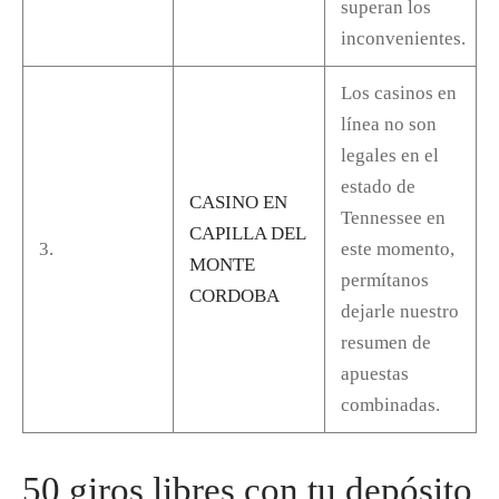
superan los
inconvenientes.
Los casinos en
línea no son
legales en el
estado de
CASINO EN
Tennessee en
CAPILLA DEL
3.
este momento,
MONTE
permítanos
CORDOBA
dejarle nuestro
resumen de
apuestas
combinadas.
50 giros libres con tu depósito