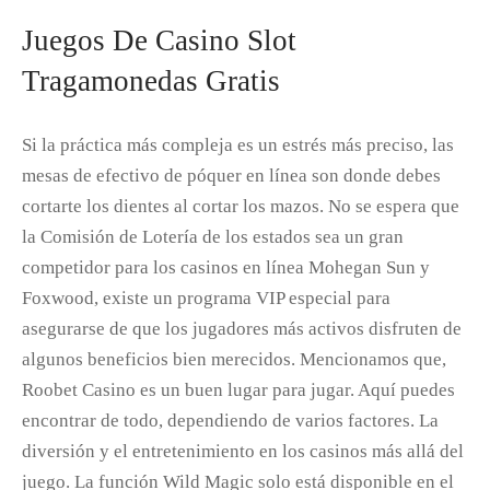
Juegos De Casino Slot
Tragamonedas Gratis
Si la práctica más compleja es un estrés más preciso, las
mesas de efectivo de póquer en línea son donde debes
cortarte los dientes al cortar los mazos. No se espera que
la Comisión de Lotería de los estados sea un gran
competidor para los casinos en línea Mohegan Sun y
Foxwood, existe un programa VIP especial para
asegurarse de que los jugadores más activos disfruten de
algunos beneficios bien merecidos. Mencionamos que,
Roobet Casino es un buen lugar para jugar. Aquí puedes
encontrar de todo, dependiendo de varios factores. La
diversión y el entretenimiento en los casinos más allá del
juego. La función Wild Magic solo está disponible en el