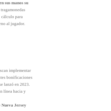
 en sus manos su
 tragamonedas
 cálculo para
rno al jugador.
uscan implementar
ntes bonificaciones
se lanzó en 2023.
n línea hacia y
de Nueva Jersey