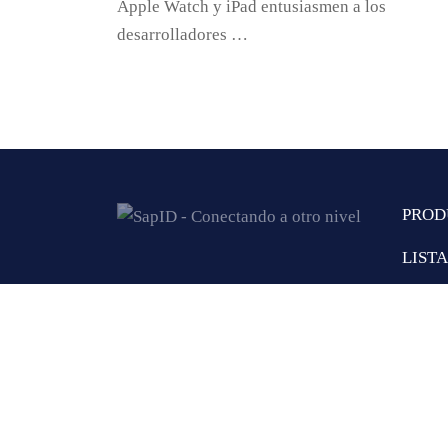
Apple Watch y iPad entusiasmen a los
desarrolladores …
PROD
LIST
TEST
LOGI