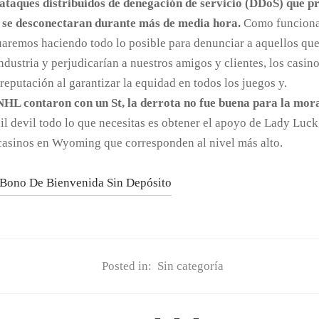
e ataques distribuidos de denegación de servicio (DDoS) que 
os se desconectaran durante más de media hora.
Como funciona
uaremos haciendo todo lo posible para denunciar a aquellos qu
industria y perjudicarían a nuestros amigos y clientes, los cas
reputación al garantizar la equidad en todos los juegos y.
NHL contaron con un St, la derrota no fue buena para la mora
lil devil todo lo que necesitas es obtener el apoyo de Lady Luc
casinos en Wyoming que corresponden al nivel más alto.
Bono De Bienvenida Sin Depósito
Posted in:
Sin categoría