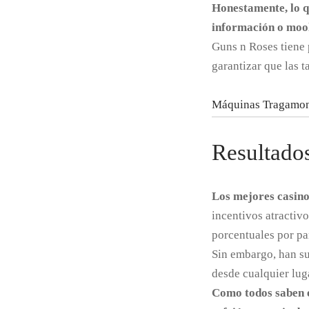
Honestamente, lo qu
información o mool
Guns n Roses tiene 
garantizar que las t
Máquinas Tragamon
Resultado
Los mejores casino
incentivos atractiv
porcentuales por pa
Sin embargo, han su
desde cualquier lug
Como todos saben e