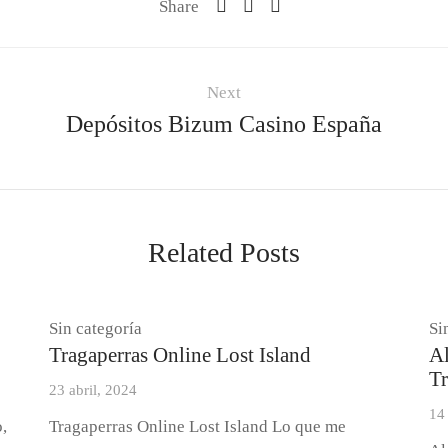
Share
Next
Depósitos Bizum Casino España
Related Posts
Sin categoría
Si
Tragaperras Online Lost Island
Al
T
23 abril, 2024
14
,
Tragaperras Online Lost Island Lo que me