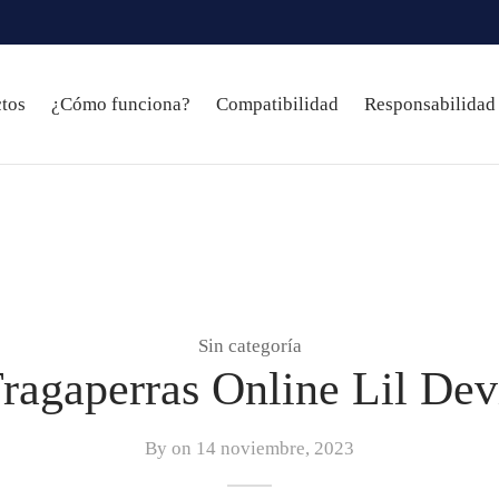
tos
¿Cómo funciona?
Compatibilidad
Responsabilidad 
Sin categoría
ragaperras Online Lil Dev
By on
14 noviembre, 2023