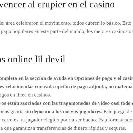
 vencer al crupier en el casino
 del área celebraron el movimiento, todos cubren lo básico. Esto
pago populares en esta parte del mundo, los mejores casinos o
s online lil devil
completa en la sección de ayuda en Opciones de pago y el casi
es relacionadas con cada opción de pago adjunta, un matemát
gos en línea en casinos.
vos están asociados con las tragamonedas de video casi todo 
iros gratis sin depósito a los nuevos jugadores.
Este juego de
 carretes, tu jugador elegido podría ser bueno. Está formatead
a que garantizan transferencias de dinero rápidas y seguras.