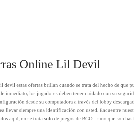
ras Online Lil Devil
il devil estas ofertas brillan cuando se trata del hecho de que p
de inmediato, los jugadores deben tener cuidado con su segurid
nfiguración desde su computadora a través del lobby descargado
ea llevar siempre una identificación con usted. Encuentre nuest
os aquí, no se trata solo de juegos de BGO – sino que son bas