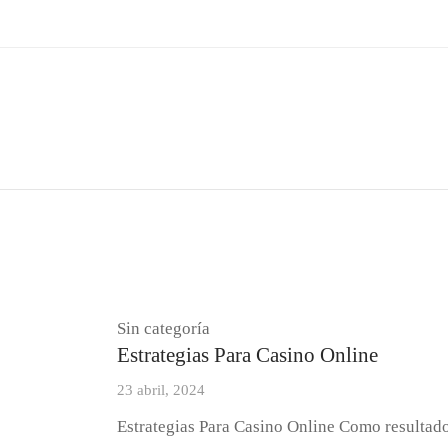
Sin categoría
Estrategias Para Casino Online
23 abril, 2024
Estrategias Para Casino Online Como resultado