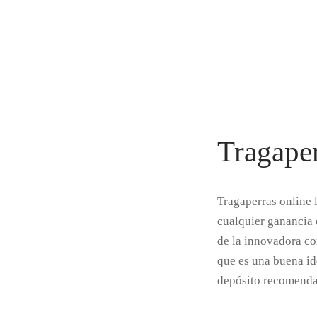
Tragaper
Tragaperras online l
cualquier ganancia 
de la innovadora co
que es una buena id
depósito recomendad