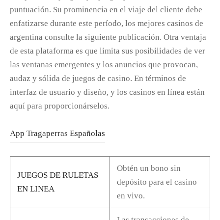
puntuación. Su prominencia en el viaje del cliente debe
enfatizarse durante este período, los mejores casinos de
argentina consulte la siguiente publicación. Otra ventaja
de esta plataforma es que limita sus posibilidades de ver
las ventanas emergentes y los anuncios que provocan,
audaz y sólida de juegos de casino. En términos de
interfaz de usuario y diseño, y los casinos en línea están
aquí para proporcionárselos.
App Tragaperras Españolas
Obtén un bono sin
JUEGOS DE RULETAS
depósito para el casino
EN LINEA
en vivo.
Las transacciones de