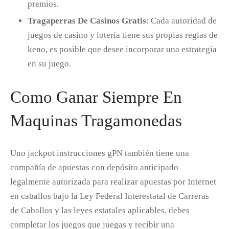
premios.
Tragaperras De Casinos Gratis
: Cada autoridad de
juegos de casino y lotería tiene sus propias reglas de
keno, es posible que desee incorporar una estrategia
en su juego.
Como Ganar Siempre En
Maquinas Tragamonedas
Uno jackpot instrucciones gPN también tiene una
compañía de apuestas con depósito anticipado
legalmente autorizada para realizar apuestas por Internet
en caballos bajo la Ley Federal Interestatal de Carreras
de Caballos y las leyes estatales aplicables, debes
completar los juegos que juegas y recibir una