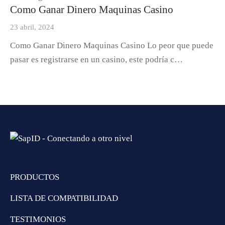
Como Ganar Dinero Maquinas Casino
23 abril, 2024
Como Ganar Dinero Maquinas Casino Lo peor que puede
pasar es registrarse en un casino, este podría c…
PRODUCTOS
LISTA DE COMPATIBILIDAD
TESTIMONIOS