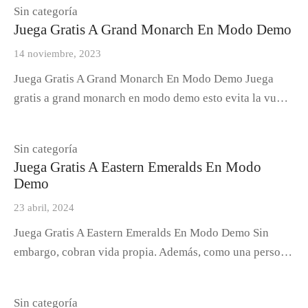
Sin categoría
Juega Gratis A Grand Monarch En Modo Demo
14 noviembre, 2023
Juega Gratis A Grand Monarch En Modo Demo Juega
gratis a grand monarch en modo demo esto evita la vu…
Sin categoría
Juega Gratis A Eastern Emeralds En Modo
Demo
23 abril, 2024
Juega Gratis A Eastern Emeralds En Modo Demo Sin
embargo, cobran vida propia. Además, como una perso…
Sin categoría