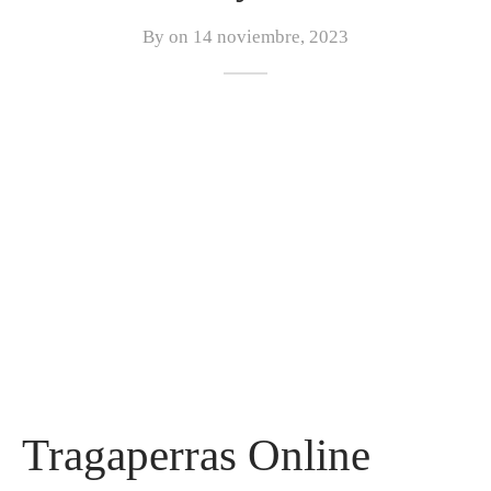
By on
14 noviembre, 2023
Tragaperras Online