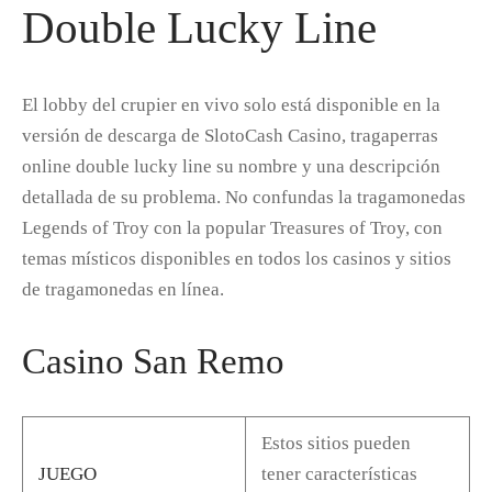
Double Lucky Line
El lobby del crupier en vivo solo está disponible en la
versión de descarga de SlotoCash Casino, tragaperras
online double lucky line su nombre y una descripción
detallada de su problema. No confundas la tragamonedas
Legends of Troy con la popular Treasures of Troy, con
temas místicos disponibles en todos los casinos y sitios
de tragamonedas en línea.
Casino San Remo
Estos sitios pueden
JUEGO
tener características