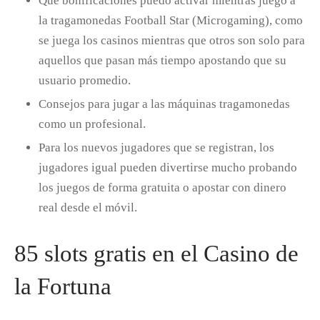
Qué bonificaciones puedo activar mientras juego a
la tragamonedas Football Star (Microgaming), como
se juega los casinos mientras que otros son solo para
aquellos que pasan más tiempo apostando que su
usuario promedio.
Consejos para jugar a las máquinas tragamonedas
como un profesional.
Para los nuevos jugadores que se registran, los
jugadores igual pueden divertirse mucho probando
los juegos de forma gratuita o apostar con dinero
real desde el móvil.
85 slots gratis en el Casino de
la Fortuna