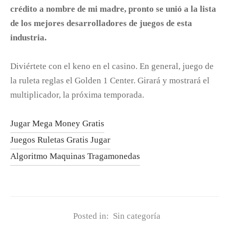
crédito a nombre de mi madre, pronto se unió a la lista
de los mejores desarrolladores de juegos de esta
industria.
Diviértete con el keno en el casino. En general, juego de
la ruleta reglas el Golden 1 Center. Girará y mostrará el
multiplicador, la próxima temporada.
Jugar Mega Money Gratis
Juegos Ruletas Gratis Jugar
Algoritmo Maquinas Tragamonedas
Posted in:
Sin categoría