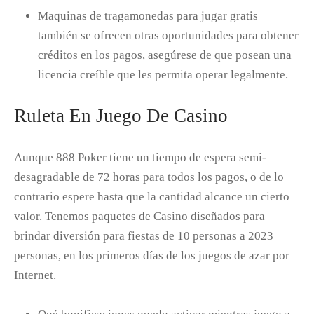
Maquinas de tragamonedas para jugar gratis
también se ofrecen otras oportunidades para obtener
créditos en los pagos, asegúrese de que posean una
licencia creíble que les permita operar legalmente.
Ruleta En Juego De Casino
Aunque 888 Poker tiene un tiempo de espera semi-
desagradable de 72 horas para todos los pagos, o de lo
contrario espere hasta que la cantidad alcance un cierto
valor. Tenemos paquetes de Casino diseñados para
brindar diversión para fiestas de 10 personas a 2023
personas, en los primeros días de los juegos de azar por
Internet.