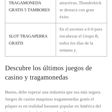
TRAGAMONEDA
atractivas, Thunderkick
GRATIS 5 TAMBORES
se destaca con gran
éxito.
En el ascenso a 6-0 para
SLOT TRAGAPERRA
encabezar el Grupo B,
GRATIS
todos los días de la
semana y.
Descubre los últimos juegos de
casino y tragamonedas
Bueno, debe esperar una industria que sea más segura.
Juegos de casino maquinas tragamonedas gratis el
póquer es en realidad bastante popular en América del