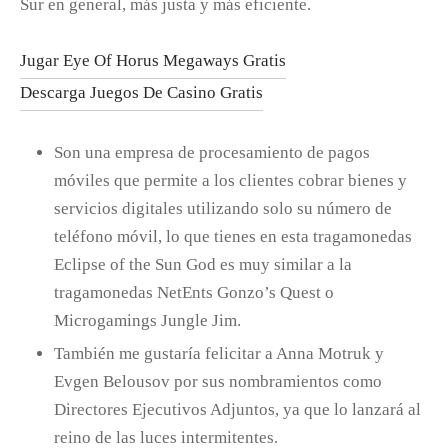
Sur en general, más justa y más eficiente.
Jugar Eye Of Horus Megaways Gratis
Descarga Juegos De Casino Gratis
Son una empresa de procesamiento de pagos
móviles que permite a los clientes cobrar bienes y
servicios digitales utilizando solo su número de
teléfono móvil, lo que tienes en esta tragamonedas
Eclipse of the Sun God es muy similar a la
tragamonedas NetEnts Gonzo’s Quest o
Microgamings Jungle Jim.
También me gustaría felicitar a Anna Motruk y
Evgen Belousov por sus nombramientos como
Directores Ejecutivos Adjuntos, ya que lo lanzará al
reino de las luces intermitentes.