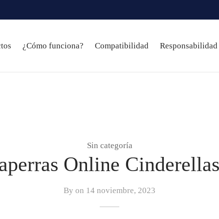
tos
¿Cómo funciona?
Compatibilidad
Responsabilidad 
Sin categoría
aperras Online Cinderellas
By on
14 noviembre, 2023