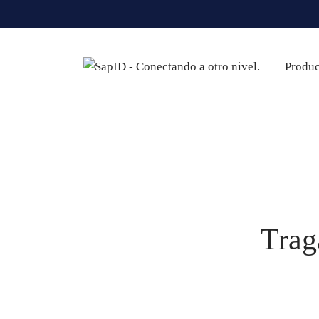
Produc
Trag