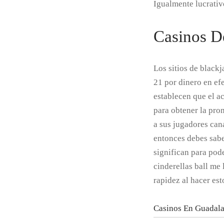
Igualmente lucrativ
Casinos D
Los sitios de black
21 por dinero en efe
establecen que el a
para obtener la pr
a sus jugadores cana
entonces debes sabe
significan para pode
cinderellas ball me
rapidez al hacer es
Casinos En Guadala