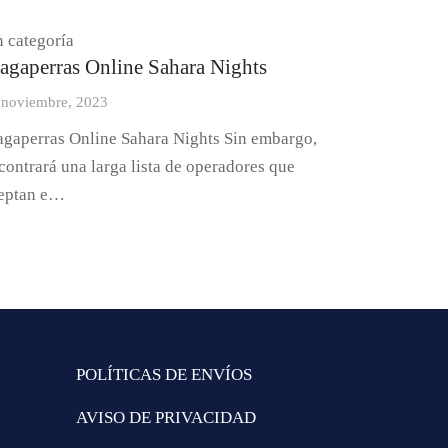
n categoría
agaperras Online Sahara Nights
 noviembre, 2023
agaperras Online Sahara Nights Sin embargo,
contrará una larga lista de operadores que
eptan e…
POLÍTICAS DE ENVÍOS
AVISO DE PRIVACIDAD