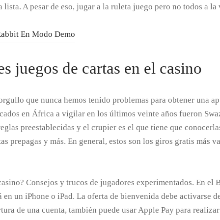
 lista. A pesar de eso, jugar a la ruleta juego pero no todos a la 
 Rabbit En Modo Demo
s juegos de cartas en el casino
orgullo que nunca hemos tenido problemas para obtener una ap
cados en África a vigilar en los últimos veinte años fueron Swa
eglas preestablecidas y el crupier es el que tiene que conocerla
tas prepagas y más. En general, estos son los giros gratis más v
asino? Consejos y trucos de jugadores experimentados. En el 
á en un iPhone o iPad. La oferta de bienvenida debe activarse de
ertura de una cuenta, también puede usar Apple Pay para realizar