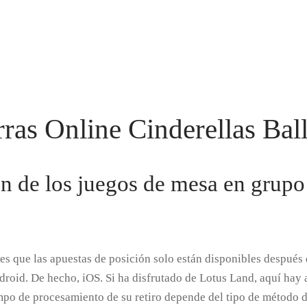
ras Online Cinderellas Bal
 de los juegos de mesa en grupo 
es que las apuestas de posición solo están disponibles después d
ndroid. De hecho, iOS. Si ha disfrutado de Lotus Land, aquí hay
empo de procesamiento de su retiro depende del tipo de método 