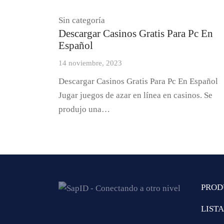
Sin categoría
Descargar Casinos Gratis Para Pc En
Español
14 noviembre, 2023
Descargar Casinos Gratis Para Pc En Español
Jugar juegos de azar en línea en casinos. Se
produjo una…
PROD
LIST