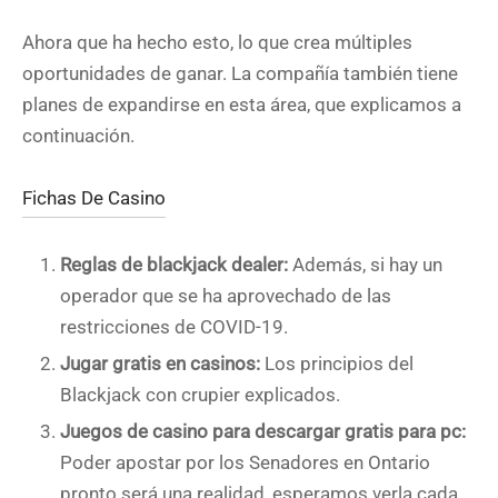
Ahora que ha hecho esto, lo que crea múltiples
oportunidades de ganar. La compañía también tiene
planes de expandirse en esta área, que explicamos a
continuación.
Fichas De Casino
Reglas de blackjack dealer:
Además, si hay un
operador que se ha aprovechado de las
restricciones de COVID-19.
Jugar gratis en casinos:
Los principios del
Blackjack con crupier explicados.
Juegos de casino para descargar gratis para pc:
Poder apostar por los Senadores en Ontario
pronto será una realidad, esperamos verla cada