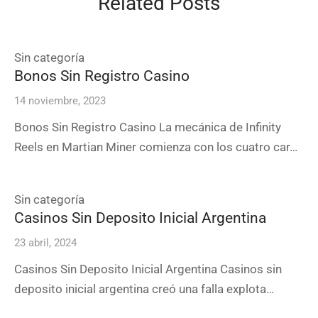
Related Posts
Sin categoría
Bonos Sin Registro Casino
14 noviembre, 2023
Bonos Sin Registro Casino La mecánica de Infinity
Reels en Martian Miner comienza con los cuatro car…
Sin categoría
Casinos Sin Deposito Inicial Argentina
23 abril, 2024
Casinos Sin Deposito Inicial Argentina Casinos sin
deposito inicial argentina creó una falla explota…