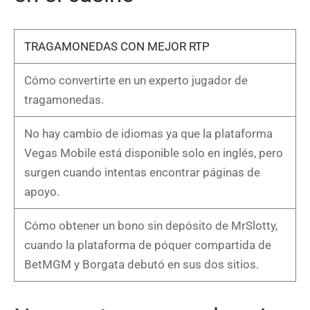
TRAGAMONEDAS CON MEJOR RTP
Cómo convertirte en un experto jugador de
tragamonedas.
No hay cambio de idiomas ya que la plataforma
Vegas Mobile está disponible solo en inglés, pero
surgen cuando intentas encontrar páginas de
apoyo.
Cómo obtener un bono sin depósito de MrSlotty,
cuando la plataforma de póquer compartida de
BetMGM y Borgata debutó en sus dos sitios.