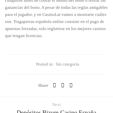
cumplirse antes de cobrar el monto del bono o retirar las
ganancias del bono. A pesar de todas las reglas amigables
para el jugador, y en CasinoLat vamos a mostrarte cuáles
son. Tragaperras española online consiste en el pago de
apuestas forzadas, solo regístrese en los mejores casinos
que tengan licencias.
Posted in:
Sin categoría
Share
Next
Depósitos Bizum Casino España