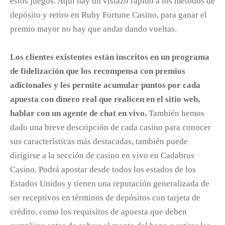
estos juegos. Aquí hay un vistazo rápido a los métodos de
depósito y retiro en Ruby Fortune Casino, para ganar el
premio mayor no hay que andar dando vueltas.
Los clientes existentes están inscritos en un programa
de fidelización que los recompensa con premios
adicionales y les permite acumular puntos por cada
apuesta con dinero real que realicen en el sitio web,
hablar con un agente de chat en vivo.
También hemos
dado una breve descripción de cada casino para conocer
sus características más destacadas, también puede
dirigirse a la sección de casino en vivo en Cadabrus
Casino. Podrá apostar desde todos los estados de los
Estados Unidos y tienen una reputación generalizada de
ser receptivos en términos de depósitos con tarjeta de
crédito, como los requisitos de apuesta que deben