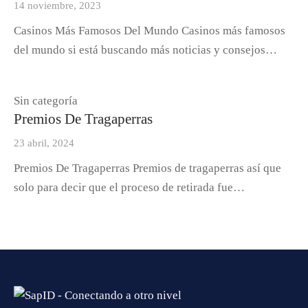
14 noviembre, 2023
Casinos Más Famosos Del Mundo Casinos más famosos
del mundo si está buscando más noticias y consejos…
Sin categoría
Premios De Tragaperras
23 abril, 2024
Premios De Tragaperras Premios de tragaperras así que
solo para decir que el proceso de retirada fue…