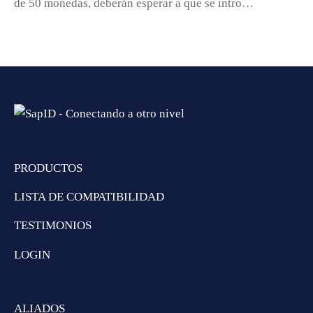
de 50 monedas, deberán esperar a que se intro…
PRODUCTOS
LISTA DE COMPATIBILIDAD
TESTIMONIOS
LOGIN
ALIADOS