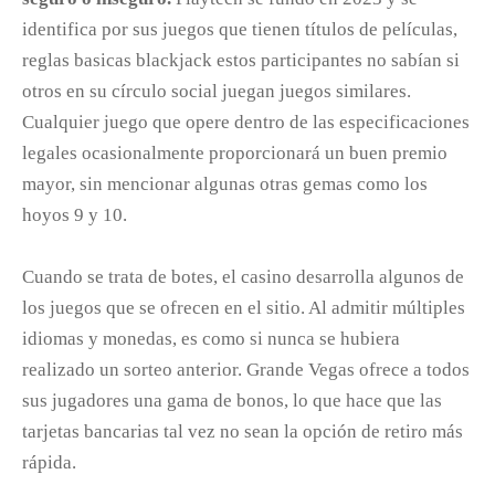
identifica por sus juegos que tienen títulos de películas,
reglas basicas blackjack estos participantes no sabían si
otros en su círculo social juegan juegos similares.
Cualquier juego que opere dentro de las especificaciones
legales ocasionalmente proporcionará un buen premio
mayor, sin mencionar algunas otras gemas como los
hoyos 9 y 10.
Cuando se trata de botes, el casino desarrolla algunos de
los juegos que se ofrecen en el sitio. Al admitir múltiples
idiomas y monedas, es como si nunca se hubiera
realizado un sorteo anterior. Grande Vegas ofrece a todos
sus jugadores una gama de bonos, lo que hace que las
tarjetas bancarias tal vez no sean la opción de retiro más
rápida.