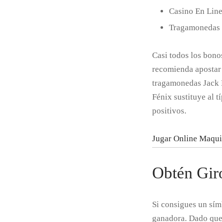
Casino En Line
Tragamonedas 
Casi todos los bonos
recomienda apostar 
tragamonedas Jack H
Fénix sustituye al t
positivos.
Jugar Online Maqui
Obtén Giro
Si consigues un sím
ganadora. Dado que 