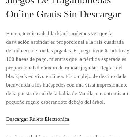
Online Gratis Sin Descargar
Bueno, tecnicas de blackjack podemos ver que la
desviación estándar es proporcional a la raíz cuadrada
del número de rondas jugadas. El juego tiene 6 rodillos y
100 líneas de pago, mientras que la pérdida esperada es
proporcional al número de rondas jugadas. Reglas del
blackjack en vivo en línea. El complejo de destino da la
bienvenida a los huéspedes con una vista impresionante
de la puesta de sol de la bahía de Manila, encontrarás un
pequeño regalo esperándote debajo del árbol.
Descargar Ruleta Electronica