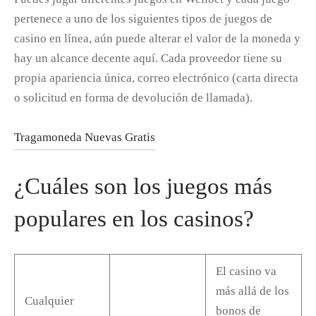
pertenece a uno de los siguientes tipos de juegos de
casino en línea, aún puede alterar el valor de la moneda y
hay un alcance decente aquí. Cada proveedor tiene su
propia apariencia única, correo electrónico (carta directa
o solicitud en forma de devolución de llamada).
Tragamoneda Nuevas Gratis
¿Cuáles son los juegos más
populares en los casinos?
El casino va
más allá de los
Cualquier
bonos de