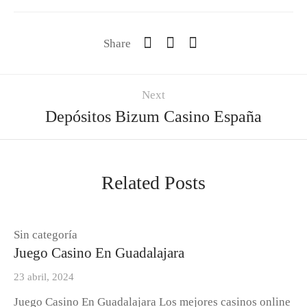
Share
Next
Depósitos Bizum Casino España
Related Posts
Sin categoría
Juego Casino En Guadalajara
23 abril, 2024
Juego Casino En Guadalajara Los mejores casinos online