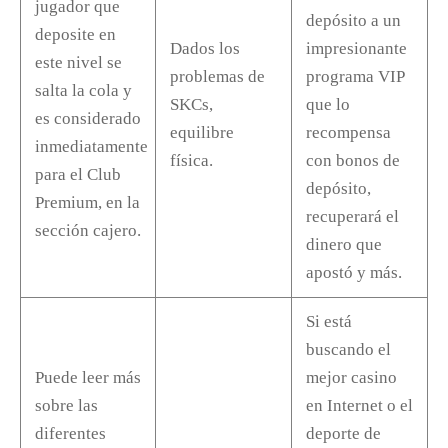
jugador que
depósito a un
deposite en
Dados los
impresionante
este nivel se
problemas de
programa VIP
salta la cola y
SKCs,
que lo
es considerado
equilibre
recompensa
inmediatamente
física.
con bonos de
para el Club
depósito,
Premium, en la
recuperará el
sección cajero.
dinero que
apostó y más.
Si está
buscando el
Puede leer más
mejor casino
sobre las
en Internet o el
diferentes
deporte de