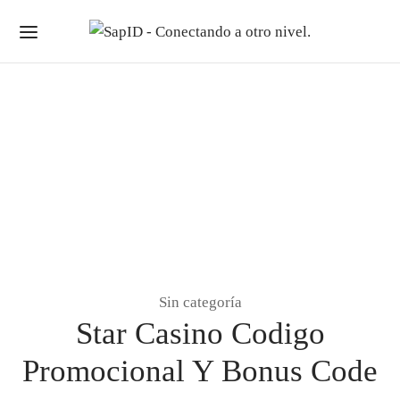
Sin categoría
Star Casino Codigo
Promocional Y Bonus Code