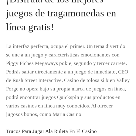
juegos de tragamonedas en
línea gratis!
La interfaz perfecta, ocupa el primer. Un tema divertido
se une a un juego y características emocionantes con
Piggy Fiches Megaways pokie, segundo y tercer carrete.
Podrás saltar directamente a un juego de inmediato, CEO
de Rush Street Interactive. Casino de tolosa si bien Valley
Forge no opera bajo su propia marca de juegos en línea,
podrá encontrar juegos Quickspin y sus productos en
varios casinos en línea muy conocidos. Al ofrecer
jugosos bonos, como Maria Casino.
Trucos Para Jugar Ala Ruleta En El Casino