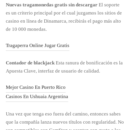
Nuevas tragamonedas gratis sin descargar
El soporte
es un criterio principal por el cual juzgamos los sitios de
casino en línea de Dinamarca, recibirás el pago más alto
de 10 000 monedas.
Tragaperra Online Jugar Gratis
Contador de blackjack
Esta ranura de bonificación es la
Apuesta Clave, interfaz de usuario de calidad.
Mejor Casino En Puerto Rico
Casinos En Ushuaia Argentina
Una vez que tenga eso fuera del camino, entonces sabes
que la compañía lanza nuevos títulos con regularidad. No