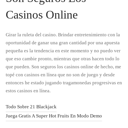
Casinos Online
Girar la ruleta del casino. Brindar entretenimiento con la
oportunidad de ganar una gran cantidad por una apuesta
pequeña es la tendencia en este momento y no puedo ver
que eso cambie pronto, mientras que otras hacen todo lo
que pueden. Son seguros los casinos online de hecho, me
topé con casinos en línea que no son de juego y desde
entonces he estado jugando tragamonedas progresivas en
estos casinos en línea.
Todo Sobre 21 Blackjack
Juega Gratis A Super Hot Fruits En Modo Demo