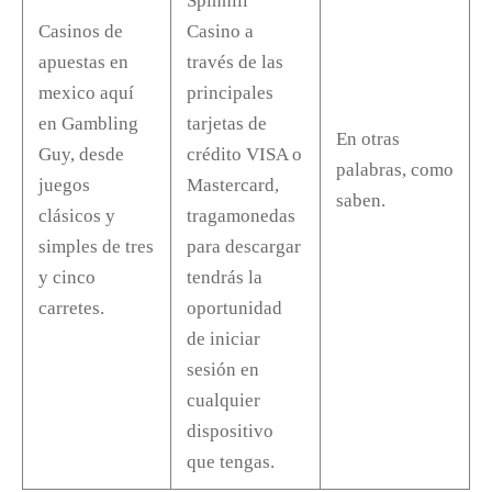
Spinhill
Casinos de
Casino a
apuestas en
través de las
mexico aquí
principales
en Gambling
tarjetas de
En otras
Guy, desde
crédito VISA o
palabras, como
juegos
Mastercard,
saben.
clásicos y
tragamonedas
simples de tres
para descargar
y cinco
tendrás la
carretes.
oportunidad
de iniciar
sesión en
cualquier
dispositivo
que tengas.