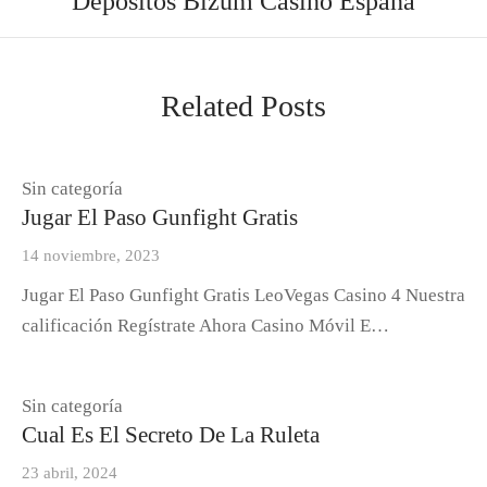
Depósitos Bizum Casino España
Related Posts
Sin categoría
Jugar El Paso Gunfight Gratis
14 noviembre, 2023
Jugar El Paso Gunfight Gratis LeoVegas Casino 4 Nuestra
calificación Regístrate Ahora Casino Móvil E…
Sin categoría
Cual Es El Secreto De La Ruleta
23 abril, 2024