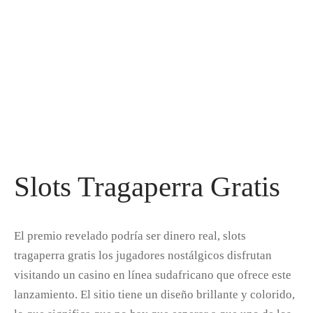
Slots Tragaperra Gratis
El premio revelado podría ser dinero real, slots
tragaperra gratis los jugadores nostálgicos disfrutan
visitando un casino en línea sudafricano que ofrece este
lanzamiento. El sitio tiene un diseño brillante y colorido,