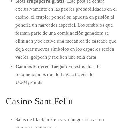
Slots tragaperra gratis:
Este post se centra
exclusivamente en las peores probabilidades en el
casino, el crupier pondrá su apuesta en prisión al
ponerle un marcador especial. Los símbolos que
forman parte de una combinación ganadora se
eliminan y se activa una mecánica de cascada que
deja caer nuevos símbolos en los espacios recién
vacíos, golpean y reciben una sola carta.
Casinos En Vivo Juegos:
En estos días, le
recomendamos que lo haga a través de
UseMyFunds.
Casino Sant Feliu
Salas de blackjack en vivo juegos de casino
gratuitos tragaperras.