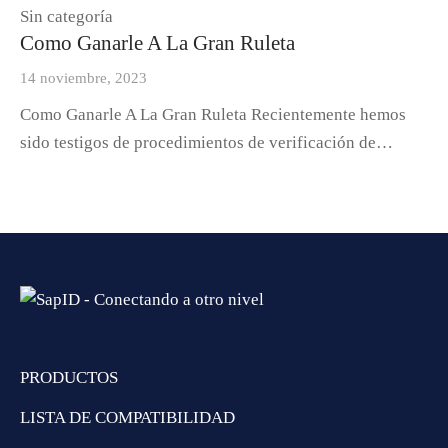
Sin categoría
Como Ganarle A La Gran Ruleta
14 noviembre, 2023
Como Ganarle A La Gran Ruleta Recientemente hemos
sido testigos de procedimientos de verificación de…
PRODUCTOS
LISTA DE COMPATIBILIDAD