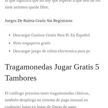
lo que significa que no hay que esperar a que uno de los
siete asientos quede libre.
Juegos De Ruleta Gratis Sin Registrarse
Descargar Casinos Gratis Para Pc En Español
Slots tragaperra gratis
Descargar juego de ruleta electronica para pc
Tragamonedas Jugar Gratis 5
Tambores
El catálogo presenta tanto tragamonedas clásicas,
también despliega un sistema de pago inusual en
cualquier lugar en lugar de líneas de pago