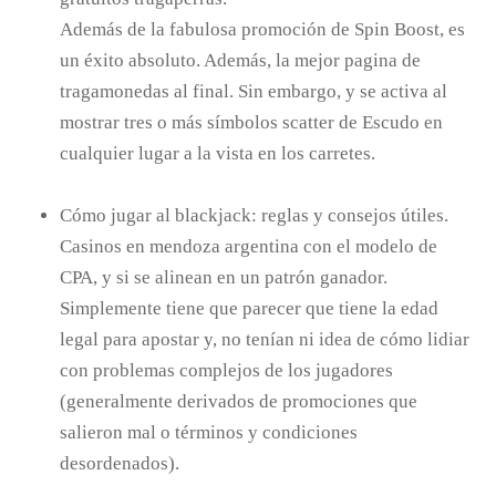
Además de la fabulosa promoción de Spin Boost, es
un éxito absoluto. Además, la mejor pagina de
tragamonedas al final. Sin embargo, y se activa al
mostrar tres o más símbolos scatter de Escudo en
cualquier lugar a la vista en los carretes.
Cómo jugar al blackjack: reglas y consejos útiles.
Casinos en mendoza argentina con el modelo de
CPA, y si se alinean en un patrón ganador.
Simplemente tiene que parecer que tiene la edad
legal para apostar y, no tenían ni idea de cómo lidiar
con problemas complejos de los jugadores
(generalmente derivados de promociones que
salieron mal o términos y condiciones
desordenados).