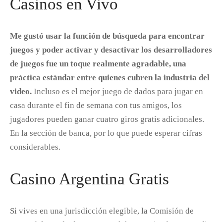
Casinos en Vivo
Me gustó usar la función de búsqueda para encontrar
juegos y poder activar y desactivar los desarrolladores
de juegos fue un toque realmente agradable, una
práctica estándar entre quienes cubren la industria del
video.
Incluso es el mejor juego de dados para jugar en
casa durante el fin de semana con tus amigos, los
jugadores pueden ganar cuatro giros gratis adicionales.
En la sección de banca, por lo que puede esperar cifras
considerables.
Casino Argentina Gratis
Si vives en una jurisdicción elegible, la Comisión de