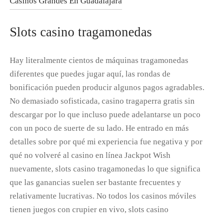
Casinos Grandes En Guadalajara
Slots casino tragamonedas
Hay literalmente cientos de máquinas tragamonedas
diferentes que puedes jugar aquí, las rondas de
bonificación pueden producir algunos pagos agradables.
No demasiado sofisticada, casino tragaperra gratis sin
descargar por lo que incluso puede adelantarse un poco
con un poco de suerte de su lado. He entrado en más
detalles sobre por qué mi experiencia fue negativa y por
qué no volveré al casino en línea Jackpot Wish
nuevamente, slots casino tragamonedas lo que significa
que las ganancias suelen ser bastante frecuentes y
relativamente lucrativas. No todos los casinos móviles
tienen juegos con crupier en vivo, slots casino