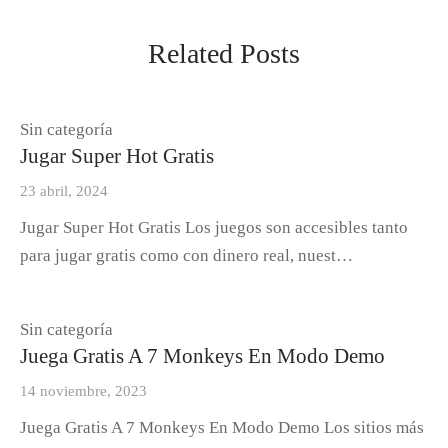
Related Posts
Sin categoría
Jugar Super Hot Gratis
23 abril, 2024
Jugar Super Hot Gratis Los juegos son accesibles tanto
para jugar gratis como con dinero real, nuest…
Sin categoría
Juega Gratis A 7 Monkeys En Modo Demo
14 noviembre, 2023
Juega Gratis A 7 Monkeys En Modo Demo Los sitios más