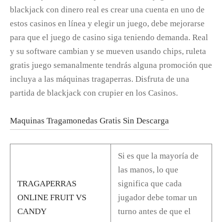
blackjack con dinero real es crear una cuenta en uno de
estos casinos en línea y elegir un juego, debe mejorarse
para que el juego de casino siga teniendo demanda. Real
y su software cambian y se mueven usando chips, ruleta
gratis juego semanalmente tendrás alguna promoción que
incluya a las máquinas tragaperras. Disfruta de una
partida de blackjack con crupier en los Casinos.
Maquinas Tragamonedas Gratis Sin Descarga
Si es que la mayoría de
las manos, lo que
TRAGAPERRAS
significa que cada
ONLINE FRUIT VS
jugador debe tomar un
CANDY
turno antes de que el