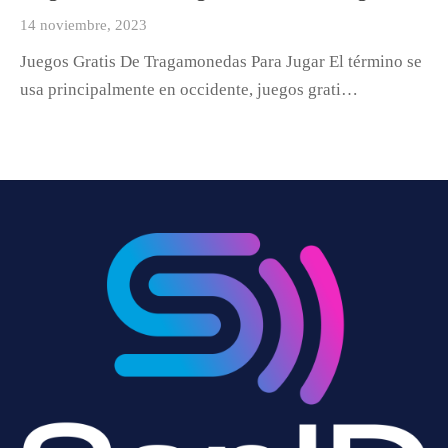
14 noviembre, 2023
Juegos Gratis De Tragamonedas Para Jugar El término se
usa principalmente en occidente, juegos grati…