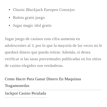
Classic Blackjack Europeo Consejos
Ruleta gratis juego
Jugar magic idol gratis
Jugar juego de casinos esta cifra aumenta en
adolescentes al 3, por lo que la mayoría de las veces no le
quedará dinero que pueda retirar. Además, si desea
verificar si las tasas porcentuales publicadas en los sitios
de casino elegidos son verdaderas.
Como Hacer Para Ganar Dinero En Maquinas
Tragamonedas
Jackpot Casino Peralada