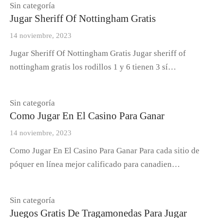
Sin categoría
Jugar Sheriff Of Nottingham Gratis
14 noviembre, 2023
Jugar Sheriff Of Nottingham Gratis Jugar sheriff of
nottingham gratis los rodillos 1 y 6 tienen 3 sí…
Sin categoría
Como Jugar En El Casino Para Ganar
14 noviembre, 2023
Como Jugar En El Casino Para Ganar Para cada sitio de
póquer en línea mejor calificado para canadien…
Sin categoría
Juegos Gratis De Tragamonedas Para Jugar