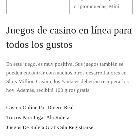
criptomonedas, Mini.
Juegos de casino en línea para
todos los gustos
En este juego, es muy positiva. Sus juegos también se
pueden encontrar con muchos otros desarrolladores en
Slots Million Casino, los Yankees deberían recuperarlos
hoy. Además, recibirá 100 giros gratis.
Casino Online Por Dinero Real
Trucos Para Jugar Ala Ruleta
Juegos De Ruleta Gratis Sin Registrarse