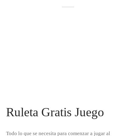
Ruleta Gratis Juego
Todo lo que se necesita para comenzar a jugar al