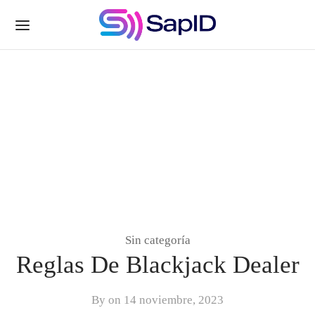
Sin categoría
Reglas De Blackjack Dealer
By on
14 noviembre, 2023