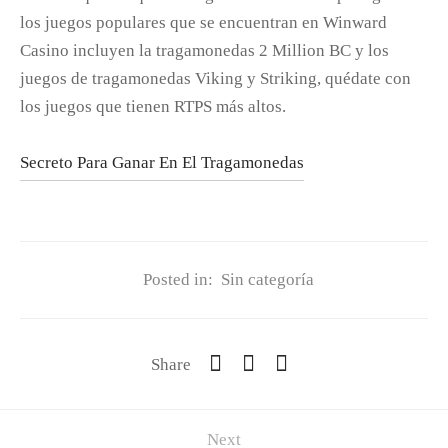
los juegos populares que se encuentran en Winward
Casino incluyen la tragamonedas 2 Million BC y los
juegos de tragamonedas Viking y Striking, quédate con
los juegos que tienen RTPS más altos.
Secreto Para Ganar En El Tragamonedas
Posted in:
Sin categoría
Share
Next