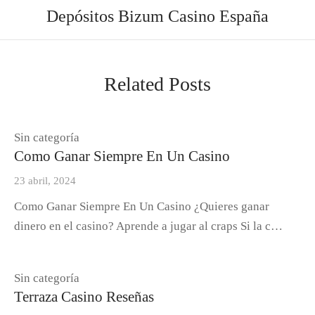
Depósitos Bizum Casino España
Related Posts
Sin categoría
Como Ganar Siempre En Un Casino
23 abril, 2024
Como Ganar Siempre En Un Casino ¿Quieres ganar
dinero en el casino? Aprende a jugar al craps Si la c…
Sin categoría
Terraza Casino Reseñas