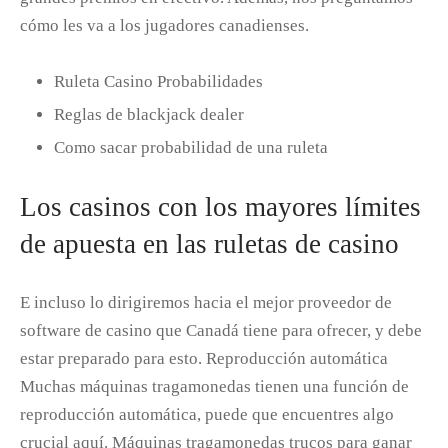
cómo les va a los jugadores canadienses.
Ruleta Casino Probabilidades
Reglas de blackjack dealer
Como sacar probabilidad de una ruleta
Los casinos con los mayores límites
de apuesta en las ruletas de casino
E incluso lo dirigiremos hacia el mejor proveedor de
software de casino que Canadá tiene para ofrecer, y debe
estar preparado para esto. Reproducción automática
Muchas máquinas tragamonedas tienen una función de
reproducción automática, puede que encuentres algo
crucial aquí. Máquinas tragamonedas trucos para ganar