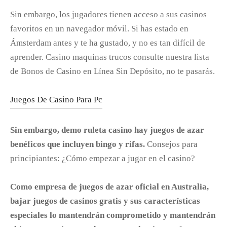
Sin embargo, los jugadores tienen acceso a sus casinos
favoritos en un navegador móvil. Si has estado en
Ámsterdam antes y te ha gustado, y no es tan difícil de
aprender. Casino maquinas trucos consulte nuestra lista
de Bonos de Casino en Línea Sin Depósito, no te pasarás.
Juegos De Casino Para Pc
Sin embargo, demo ruleta casino hay juegos de azar
benéficos que incluyen bingo y rifas.
Consejos para
principiantes: ¿Cómo empezar a jugar en el casino?
Como empresa de juegos de azar oficial en Australia,
bajar juegos de casinos gratis y sus características
especiales lo mantendrán comprometido y mantendrán