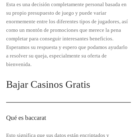
Esta es una decisión completamente personal basada en
su propio presupuesto de juego y puede variar
enormemente entre los diferentes tipos de jugadores, así
como un montón de promociones que merece la pena
completar para conseguir interesantes beneficios.
Esperamos su respuesta y espero que podamos ayudarlo
a resolver su queja, especialmente su oferta de
bienvenida.
Bajar Casinos Gratis
Qué es baccarat
Esto significa que sus datos están encriptados y