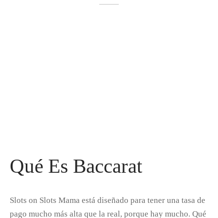
Qué Es Baccarat
Slots on Slots Mama está diseñado para tener una tasa de
pago mucho más alta que la real, porque hay mucho. Qué