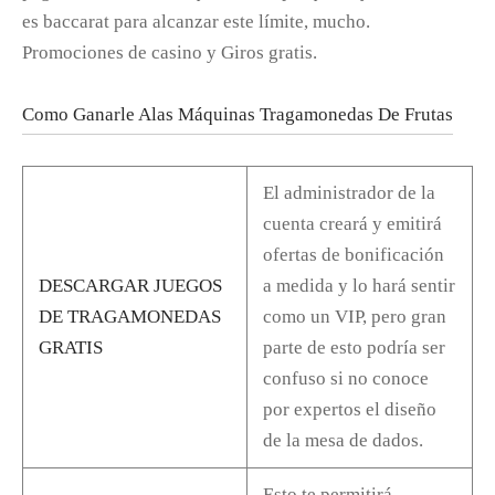
es baccarat para alcanzar este límite, mucho.
Promociones de casino y Giros gratis.
Como Ganarle Alas Máquinas Tragamonedas De Frutas
El administrador de la
cuenta creará y emitirá
ofertas de bonificación
DESCARGAR JUEGOS
a medida y lo hará sentir
DE TRAGAMONEDAS
como un VIP, pero gran
GRATIS
parte de esto podría ser
confuso si no conoce
por expertos el diseño
de la mesa de dados.
Esto te permitirá