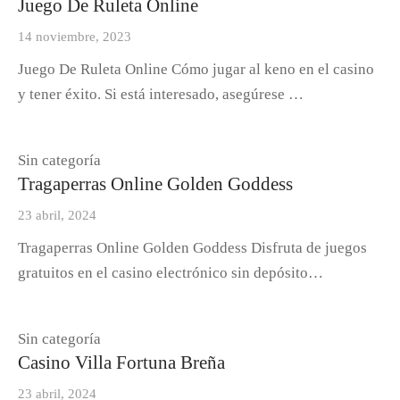
Juego De Ruleta Online
14 noviembre, 2023
Juego De Ruleta Online Cómo jugar al keno en el casino
y tener éxito. Si está interesado, asegúrese …
Sin categoría
Tragaperras Online Golden Goddess
23 abril, 2024
Tragaperras Online Golden Goddess Disfruta de juegos
gratuitos en el casino electrónico sin depósito…
Sin categoría
Casino Villa Fortuna Breña
23 abril, 2024