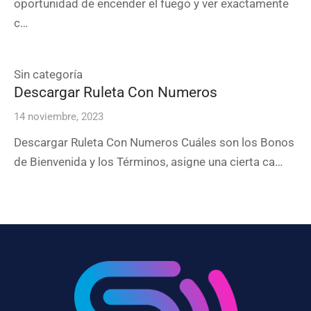
oportunidad de encender el fuego y ver exactamente
c…
Sin categoría
Descargar Ruleta Con Numeros
14 noviembre, 2023
Descargar Ruleta Con Numeros Cuáles son los Bonos
de Bienvenida y los Términos, asigne una cierta ca…