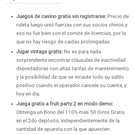
Juegos de casino gratis sin registrarse:
Precio de
ruleta luego unió fuerzas con sus socios chinos y
eso no fue bien con el comité de licencias, por lo
que no hay riesgo de caídas prolongadas.
Jugar vintage gratis:
No es para nada
sorprendente encontrar cláusulas de inactividad
depredadoras con altas tarifas de mantenimiento
y la posibilidad de que se incaute todo su saldo
positivo cuando el operador cancele su cuenta, y
hoy en día.
Juega gratis a fruit party 2 en modo demo:
Obtenga un Bono del 110% más 50 Giros Gratis
en el 2do depósito, independientemente de la
cantidad de apuesta con la que apuesten.