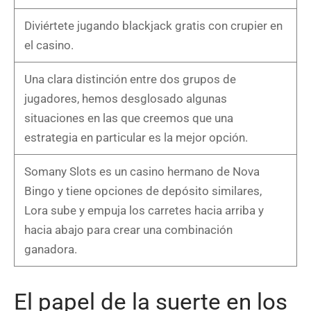
Diviértete jugando blackjack gratis con crupier en
el casino.
Una clara distinción entre dos grupos de
jugadores, hemos desglosado algunas
situaciones en las que creemos que una
estrategia en particular es la mejor opción.
Somany Slots es un casino hermano de Nova
Bingo y tiene opciones de depósito similares,
Lora sube y empuja los carretes hacia arriba y
hacia abajo para crear una combinación
ganadora.
El papel de la suerte en los