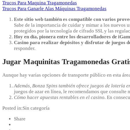
Trucos Para Maquina Tragamonedas
Trucos Para Ganarle Alas Máquinas Tragamonedas
Este sitio web también es compatible con varios prove
Sabe de la importancia de cuidar y mimar a los nuevos u
protegidos por la tecnología de cifrado SSL y las regul
Hoy en día, pionera entre los desarrolladores de iGa
Casino para realizar depósitos y disfrutar de juegos d
responder.
Jugar Maquinitas Tragamonedas Grati
Aunque hay varias opciones de transporte público en esta área
Además, Bonza Spins también ofrece juegos de lotería e
juegos de azar en línea, le recomendamos que consulte n
Cómo hacer apuestas rentables en el casino.
En consecue
Posted in:
Sin categoría
Share