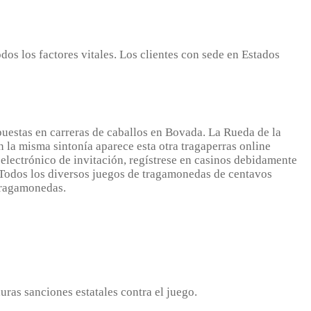
os los factores vitales. Los clientes con sede en Estados
puestas en carreras de caballos en Bovada. La Rueda de la
la misma sintonía aparece esta otra tragaperras online
 electrónico de invitación, regístrese en casinos debidamente
. Todos los diversos juegos de tragamonedas de centavos
 tragamonedas.
uras sanciones estatales contra el juego.