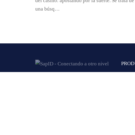
del casino: apostando por la suerte. Se trata de
una búsq…
PROD
LIST
TEST
LOGI