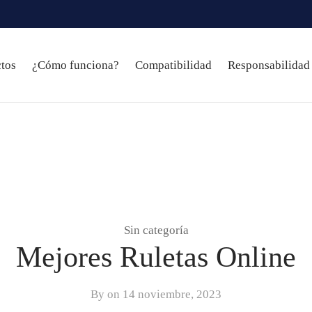
tos
¿Cómo funciona?
Compatibilidad
Responsabilidad 
Sin categoría
Mejores Ruletas Online
By on
14 noviembre, 2023