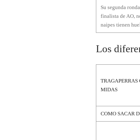
Su segunda ronda 
finalista de AO, n
naipes tienen hue
Los difere
TRAGAPERRAS 
MIDAS
COMO SACAR D