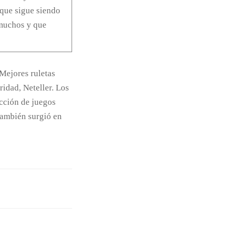
nque sigue siendo
 muchos y que
 Mejores ruletas
idad, Neteller. Los
ección de juegos
también surgió en