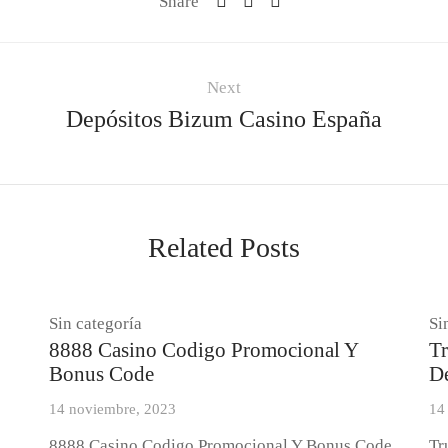
Share
Next
Depósitos Bizum Casino España
Related Posts
Sin categoría
Si
8888 Casino Codigo Promocional Y
Tr
Bonus Code
De
14 noviembre, 2023
14
8888 Casino Codigo Promocional Y Bonus Code
Tr