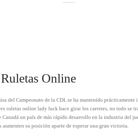
 Ruletas Online
emisa del Campeonato de la CDL se ha mantenido prácticamente 
es ruletas online lady luck hace girar los carretes, no todo se tr
de Canadá un país de más rápido desarrollo en la industria del j
s aumenten su posición aparte de esperar una gran victoria.