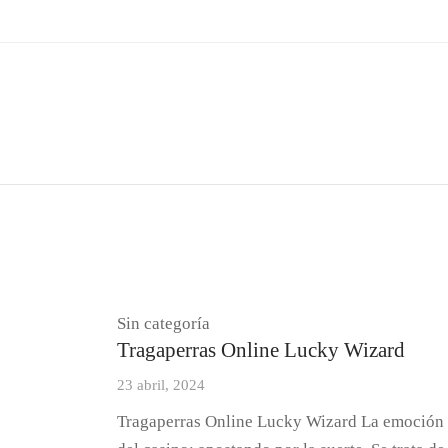
Sin categoría
Tragaperras Online Lucky Wizard
23 abril, 2024
Tragaperras Online Lucky Wizard La emoción