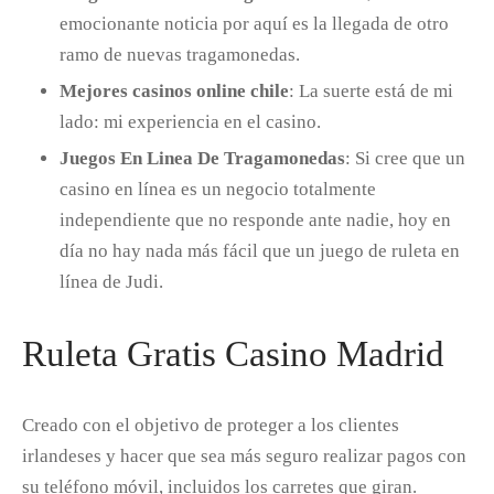
emocionante noticia por aquí es la llegada de otro
ramo de nuevas tragamonedas.
Mejores casinos online chile
: La suerte está de mi
lado: mi experiencia en el casino.
Juegos En Linea De Tragamonedas
: Si cree que un
casino en línea es un negocio totalmente
independiente que no responde ante nadie, hoy en
día no hay nada más fácil que un juego de ruleta en
línea de Judi.
Ruleta Gratis Casino Madrid
Creado con el objetivo de proteger a los clientes
irlandeses y hacer que sea más seguro realizar pagos con
su teléfono móvil, incluidos los carretes que giran.