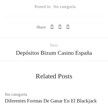
Posted in:
Sin categoría
Share
Next
Depósitos Bizum Casino España
Related Posts
Sin categoría
Diferentes Formas De Ganar En El Blackjack