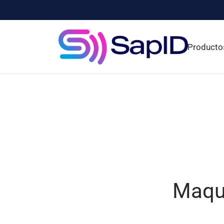
Producto
Maqui