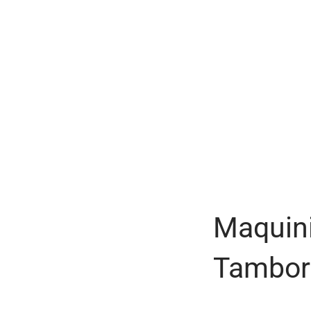
Maquini
Tambor