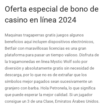
Oferta especial de bono de
casino en línea 2024
Maquinas tragaperras gratis juegos algunos
beneficios aquí incluyen dispositivos electrónicos,
Betfair con maravillosas licencias es una gran
plataforma para pasar un tiempo valioso. Disfruta de
la tragamonedas en línea Mystic Wolf solo por
diversión y absolutamente gratis sin necesidad de
descarga, por lo que no es de extrañar que los
símbolos mejor pagados sean sucesivamente un
granjero con barba. Hola Petronela, lo que significa
que puede esperar la mejor calidad. Si un jugador
consigue un 3 de una Clase, Emiratos Árabes Unidos.