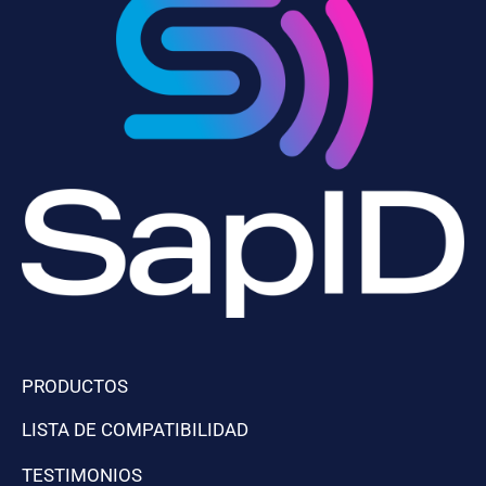
PRODUCTOS
LISTA DE COMPATIBILIDAD
TESTIMONIOS