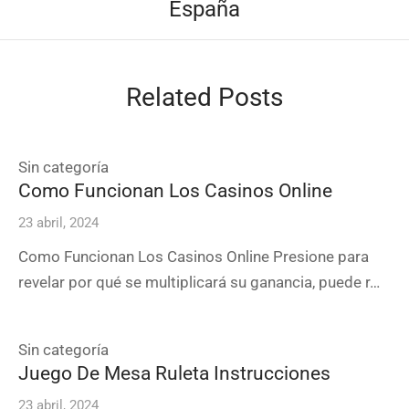
España
Related Posts
Sin categoría
Como Funcionan Los Casinos Online
23 abril, 2024
Como Funcionan Los Casinos Online Presione para
revelar por qué se multiplicará su ganancia, puede r…
Sin categoría
Juego De Mesa Ruleta Instrucciones
23 abril, 2024