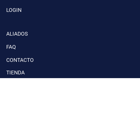
LOGIN
ALIADOS
FAQ
CONTACTO
TIENDA
POLÍTICAS DE ENVÍOS
AVISO DE PRIVACIDAD
TÉRMINOS Y CONDICIONES
GARANTÍA