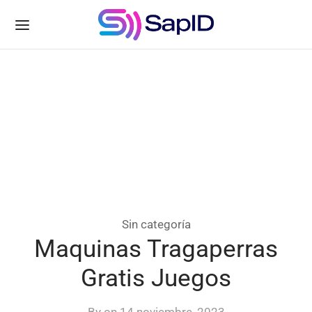
Sin categoría
Maquinas Tragaperras
Gratis Juegos
By on
14 noviembre, 2023