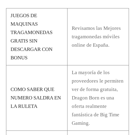
JUEGOS DE
MAQUINAS
Revisamos las Mejores
TRAGAMONEDAS
tragamonedas móviles
GRATIS SIN
online de España.
DESCARGAR CON
BONUS
La mayoría de los
proveedores le permiten
COMO SABER QUE
ver de forma gratuita,
NUMERO SALDRA EN
Dragon Born es una
LA RULETA
oferta realmente
fantástica de Big Time
Gaming.