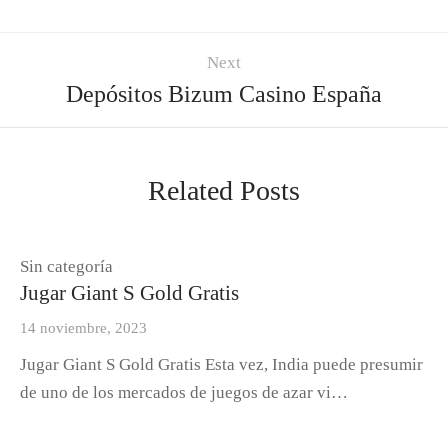
Next
Depósitos Bizum Casino España
Related Posts
Sin categoría
Jugar Giant S Gold Gratis
14 noviembre, 2023
Jugar Giant S Gold Gratis Esta vez, India puede presumir
de uno de los mercados de juegos de azar vi…