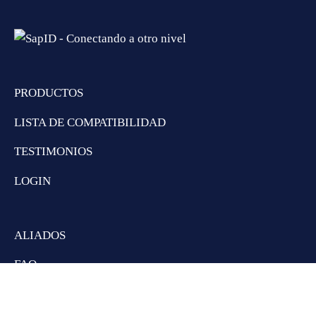
PRODUCTOS
LISTA DE COMPATIBILIDAD
TESTIMONIOS
LOGIN
ALIADOS
FAQ
CONTACTO