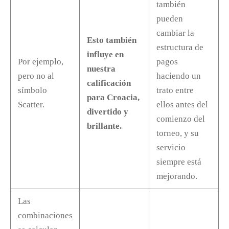
también
pueden
cambiar la
Esto también
estructura de
influye en
Por ejemplo,
pagos
nuestra
pero no al
haciendo un
calificación
símbolo
trato entre
para Croacia,
Scatter.
ellos antes del
divertido y
comienzo del
brillante.
torneo, y su
servicio
siempre está
mejorando.
Las
combinaciones