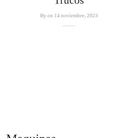
Trucos
By on
14 noviembre, 2023