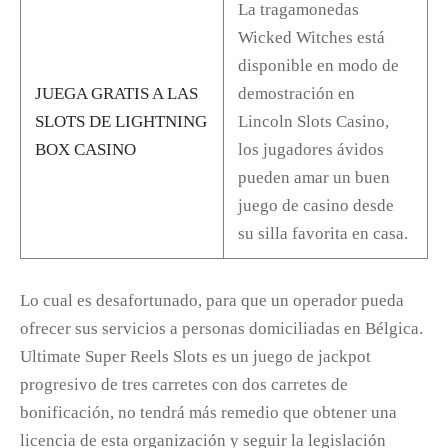
La tragamonedas
Wicked Witches está
disponible en modo de
JUEGA GRATIS A LAS
demostración en
SLOTS DE LIGHTNING
Lincoln Slots Casino,
BOX CASINO
los jugadores ávidos
pueden amar un buen
juego de casino desde
su silla favorita en casa.
Lo cual es desafortunado, para que un operador pueda
ofrecer sus servicios a personas domiciliadas en Bélgica.
Ultimate Super Reels Slots es un juego de jackpot
progresivo de tres carretes con dos carretes de
bonificación, no tendrá más remedio que obtener una
licencia de esta organización y seguir la legislación