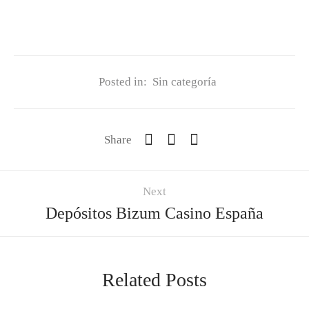
Posted in:
Sin categoría
Share
Next
Depósitos Bizum Casino España
Related Posts