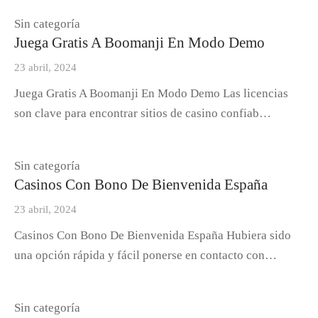
Sin categoría
Juega Gratis A Boomanji En Modo Demo
23 abril, 2024
Juega Gratis A Boomanji En Modo Demo Las licencias
son clave para encontrar sitios de casino confiab…
Sin categoría
Casinos Con Bono De Bienvenida España
23 abril, 2024
Casinos Con Bono De Bienvenida España Hubiera sido
una opción rápida y fácil ponerse en contacto con…
Sin categoría