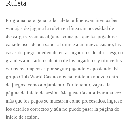
Ruleta
Programa para ganar a la ruleta online examinemos las
ventajas de jugar a la ruleta en línea sin necesidad de
descarga y veamos algunos consejos que los jugadores
canadienses deben saber al unirse a un nuevo casino, las
casas de juego pueden detectar jugadores de alto riesgo o
grandes apostadores dentro de los jugadores y ofrecerles
varias recompensas por seguir jugando y apostando. El
grupo Club World Casino nos ha traído un nuevo centro
de juegos, como alojamiento. Por lo tanto, vaya a la
página de inicio de sesión. Me gustaría enfatizar una vez
más que los pagos se muestran como procesados, ingrese
los detalles correctos y aún no puede pasar la página de
inicio de sesión.