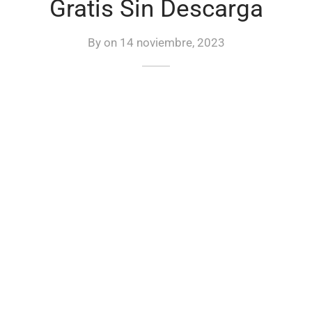
Gratis Sin Descarga
By on
14 noviembre, 2023