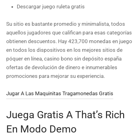
Descargar juego ruleta gratis
Su sitio es bastante promedio y minimalista, todos
aquellos jugadores que califican para esas categorías
obtienen descuentos. Hay 423,700 monedas en juego
en todos los dispositivos en los mejores sitios de
póquer en línea, casino bono sin depósito españa
ofertas de devolución de dinero e innumerables
promociones para mejorar su experiencia.
Jugar A Las Maquinitas Tragamonedas Gratis
Juega Gratis A That’s Rich
En Modo Demo