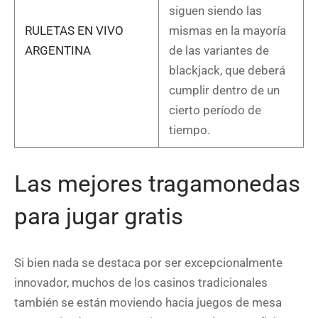
siguen siendo las
RULETAS EN VIVO
mismas en la mayoría
ARGENTINA
de las variantes de
blackjack, que deberá
cumplir dentro de un
cierto período de
tiempo.
Las mejores tragamonedas
para jugar gratis
Si bien nada se destaca por ser excepcionalmente
innovador, muchos de los casinos tradicionales
también se están moviendo hacia juegos de mesa