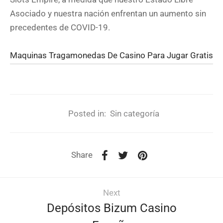
Asociado y nuestra nación enfrentan un aumento sin
precedentes de COVID-19.
Maquinas Tragamonedas De Casino Para Jugar Gratis
Posted in:
Sin categoría
Share
Next
Depósitos Bizum Casino