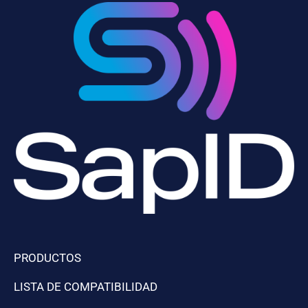
PRODUCTOS
LISTA DE COMPATIBILIDAD