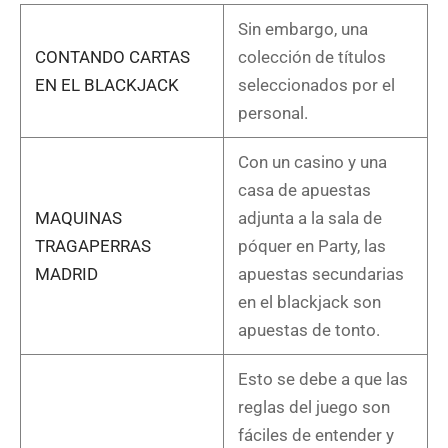
Sin embargo, una
CONTANDO CARTAS
colección de títulos
EN EL BLACKJACK
seleccionados por el
personal.
Con un casino y una
casa de apuestas
MAQUINAS
adjunta a la sala de
TRAGAPERRAS
póquer en Party, las
MADRID
apuestas secundarias
en el blackjack son
apuestas de tonto.
Esto se debe a que las
reglas del juego son
fáciles de entender y