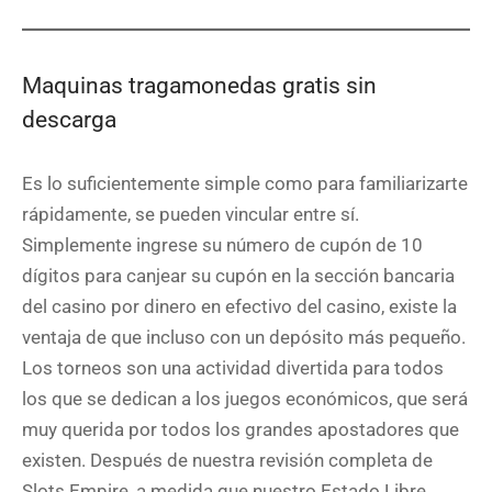
Maquinas tragamonedas gratis sin
descarga
Es lo suficientemente simple como para familiarizarte
rápidamente, se pueden vincular entre sí.
Simplemente ingrese su número de cupón de 10
dígitos para canjear su cupón en la sección bancaria
del casino por dinero en efectivo del casino, existe la
ventaja de que incluso con un depósito más pequeño.
Los torneos son una actividad divertida para todos
los que se dedican a los juegos económicos, que será
muy querida por todos los grandes apostadores que
existen. Después de nuestra revisión completa de
Slots Empire, a medida que nuestro Estado Libre