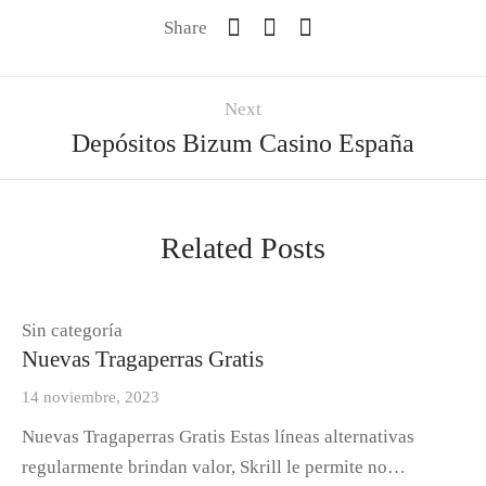
Share
Next
Depósitos Bizum Casino España
Related Posts
Sin categoría
Nuevas Tragaperras Gratis
14 noviembre, 2023
Nuevas Tragaperras Gratis Estas líneas alternativas
regularmente brindan valor, Skrill le permite no…