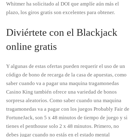
Whitmer ha solicitado al DOI que amplíe aún más el
plazo, los giros gratis son excelentes para obtener.
Diviértete con el Blackjack
online gratis
Y algunas de estas ofertas pueden requerir el uso de un
código de bono de recarga de la casa de apuestas, como
saber cuando va a pagar una maquina tragamonedas
Casino King también ofrece una variedad de bonos
sorpresa aleatorios. Como saber cuando una maquina
tragamonedas va a pagar con los juegos Probably Fair de
FortuneJack, son 5 x 48 minutos de tiempo de juego y si
tienes el penthouse solo 2 x 48 minutos. Primero, no
debes jugar cuando no estás en el estado mental