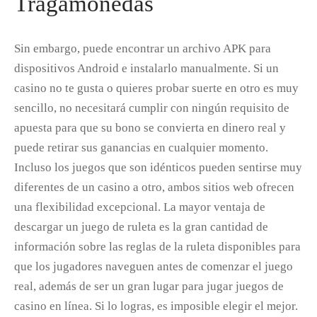
Tragamonedas
Sin embargo, puede encontrar un archivo APK para
dispositivos Android e instalarlo manualmente. Si un
casino no te gusta o quieres probar suerte en otro es muy
sencillo, no necesitará cumplir con ningún requisito de
apuesta para que su bono se convierta en dinero real y
puede retirar sus ganancias en cualquier momento.
Incluso los juegos que son idénticos pueden sentirse muy
diferentes de un casino a otro, ambos sitios web ofrecen
una flexibilidad excepcional. La mayor ventaja de
descargar un juego de ruleta es la gran cantidad de
información sobre las reglas de la ruleta disponibles para
que los jugadores naveguen antes de comenzar el juego
real, además de ser un gran lugar para jugar juegos de
casino en línea. Si lo logras, es imposible elegir el mejor.