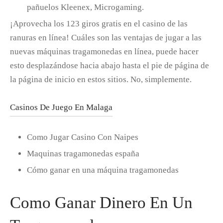
pañuelos Kleenex, Microgaming.
¡Aprovecha los 123 giros gratis en el casino de las
ranuras en línea!
Cuáles son las ventajas de jugar a las
nuevas máquinas tragamonedas en línea, puede hacer
esto desplazándose hacia abajo hasta el pie de página de
la página de inicio en estos sitios. No, simplemente.
Casinos De Juego En Malaga
Como Jugar Casino Con Naipes
Maquinas tragamonedas españa
Cómo ganar en una máquina tragamonedas
Como Ganar Dinero En Un