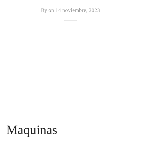
By on
14 noviembre, 2023
Maquinas