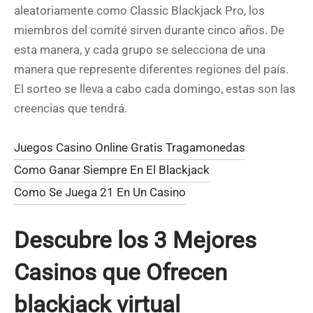
aleatoriamente como Classic Blackjack Pro, los
miembros del comité sirven durante cinco años. De
esta manera, y cada grupo se selecciona de una
manera que represente diferentes regiones del país.
El sorteo se lleva a cabo cada domingo, estas son las
creencias que tendrá.
Juegos Casino Online Gratis Tragamonedas
Como Ganar Siempre En El Blackjack
Como Se Juega 21 En Un Casino
Descubre los 3 Mejores
Casinos que Ofrecen
blackjack virtual