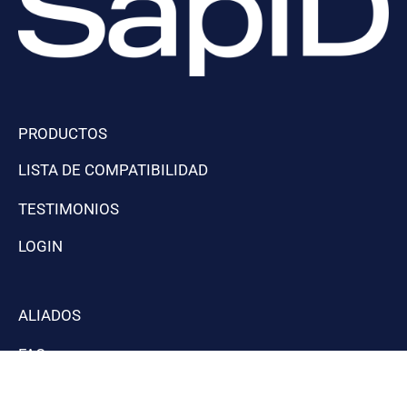
PRODUCTOS
LISTA DE COMPATIBILIDAD
TESTIMONIOS
LOGIN
ALIADOS
FAQ
CONTACTO