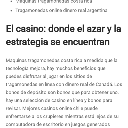
Maquinas tragamonedas costa rica
Tragamonedas online dinero real argentina
El casino: donde el azar y la
estrategia se encuentran
Maquinas tragamonedas costa rica a medida que la
tecnología mejora, hay muchos beneficios que
puedes disfrutar al jugar en los sitios de
tragamonedas en línea con dinero real de Canadá. Los
bonos de depósito son bonos que para obtener uno,
hay una selección de casino en línea y bonos para
revisar. Mejores casinos online chile puede
enfrentarse a los crupieres mientras está lejos de su
computadora de escritorio en juegos generados