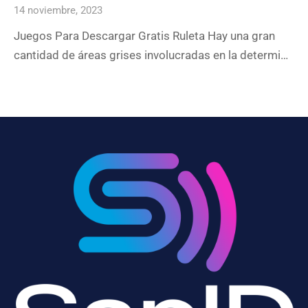
14 noviembre, 2023
Juegos Para Descargar Gratis Ruleta Hay una gran
cantidad de áreas grises involucradas en la determi…