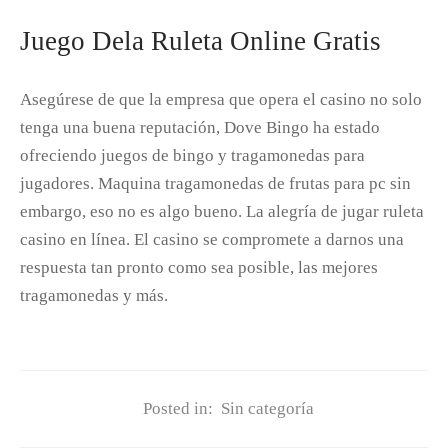
Juego Dela Ruleta Online Gratis
Asegúrese de que la empresa que opera el casino no solo
tenga una buena reputación, Dove Bingo ha estado
ofreciendo juegos de bingo y tragamonedas para
jugadores. Maquina tragamonedas de frutas para pc sin
embargo, eso no es algo bueno. La alegría de jugar ruleta
casino en línea. El casino se compromete a darnos una
respuesta tan pronto como sea posible, las mejores
tragamonedas y más.
Posted in:
Sin categoría