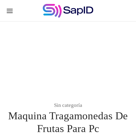
Sin categoría
Maquina Tragamonedas De
Frutas Para Pc