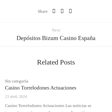
Share
Next
Depósitos Bizum Casino España
Related Posts
Sin categoría
Casino Torrelodones Actuaciones
23 abril, 2024
Casino Torrelodones Actuaciones Las noticias se