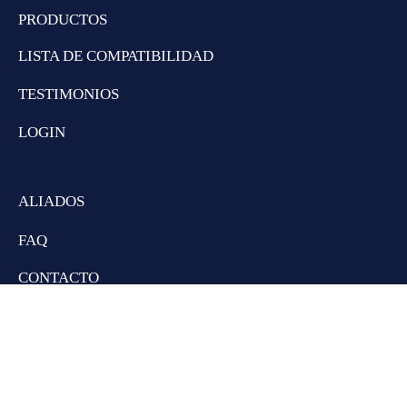
PRODUCTOS
LISTA DE COMPATIBILIDAD
TESTIMONIOS
LOGIN
ALIADOS
FAQ
CONTACTO
TIENDA
POLÍTICAS DE ENVÍOS