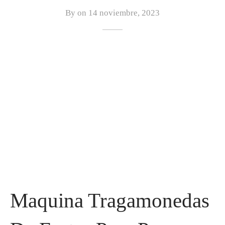
By on
14 noviembre, 2023
Maquina Tragamonedas