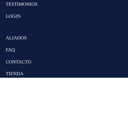
TESTIMONIOS
LOGIN
ALIADOS
FAQ
CONTACTO
TIENDA
POLÍTICAS DE ENVÍOS
AVISO DE PRIVACIDAD
TÉRMINOS Y CONDICIONES