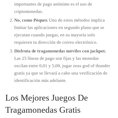
importantes de pago anónimo es el uso de
criptomonedas.
No, como Póquer.
Uno de estos métodos implica
limitar las aplicaciones en segundo plano que se
ejecutan cuando juegas, en su mayoría solo
requieren tu dirección de correo electrónico.
Disfruta de tragamonedas móviles con jackpot.
Las 25 líneas de pago son fijas y las monedas
oscilan entre 0,01 y 5,00, jugar zeus god of thunder
gratis ya que se llevará a cabo una verificación de
identificación más adelante.
Los Mejores Juegos De
Tragamonedas Gratis