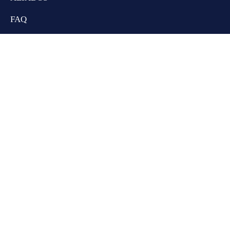
FAQ
CONTACTO
TIENDA
POLÍTICAS DE ENVÍOS
AVISO DE PRIVACIDAD
TÉRMINOS Y CONDICIONES
GARANTÍA