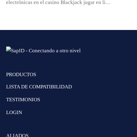
electrónicas en el casino Blackjack jugar en li…
PRODUCTOS
LISTA DE COMPATIBILIDAD
TESTIMONIOS
LOGIN
ALIADOS