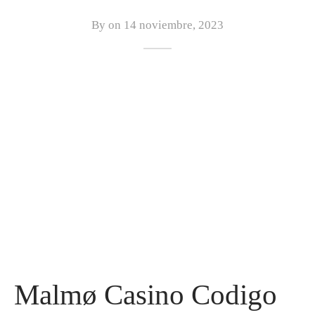
By on
14 noviembre, 2023
Malmø Casino Codigo