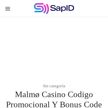
Sin categoría
Malmø Casino Codigo
Promocional Y Bonus Code