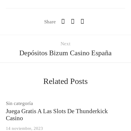
Share
Next
Depósitos Bizum Casino España
Related Posts
Sin categoría
Juega Gratis A Las Slots De Thunderkick
Casino
14 noviembre, 2023