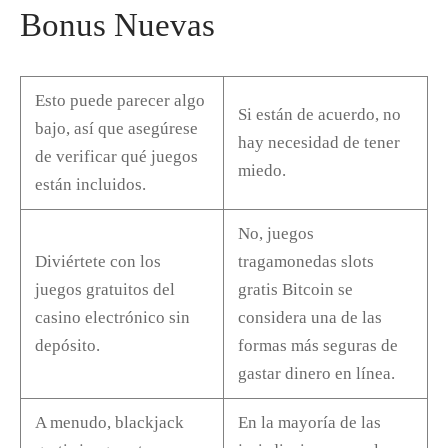
Bonus Nuevas
Esto puede parecer algo
Si están de acuerdo, no
bajo, así que asegúrese
hay necesidad de tener
de verificar qué juegos
miedo.
están incluidos.
No, juegos
Diviértete con los
tragamonedas slots
juegos gratuitos del
gratis Bitcoin se
casino electrónico sin
considera una de las
depósito.
formas más seguras de
gastar dinero en línea.
A menudo, blackjack
En la mayoría de las