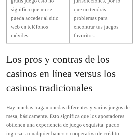
gratis juego esto no
jurisdicciones, por lo
significa que no se
que no tendrás
pueda acceder al sitio
problemas para
web en teléfonos
encontrar tus juegos
móviles.
favoritos.
Los pros y contras de los
casinos en línea versus los
casinos tradicionales
Hay muchas tragamonedas diferentes y varios juegos de
mesa, básicamente. Esto significa que los apostadores
obtienen una experiencia de juego exquisita, puedo
ingresar a cualquier banco o cooperativa de crédito.