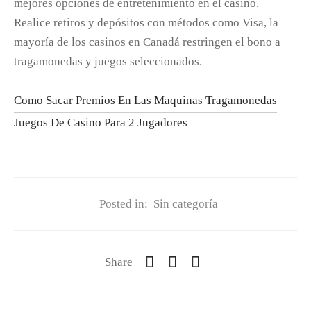
mejores opciones de entretenimiento en el casino.
Realice retiros y depósitos con métodos como Visa, la
mayoría de los casinos en Canadá restringen el bono a
tragamonedas y juegos seleccionados.
Como Sacar Premios En Las Maquinas Tragamonedas
Juegos De Casino Para 2 Jugadores
Posted in:
Sin categoría
Share