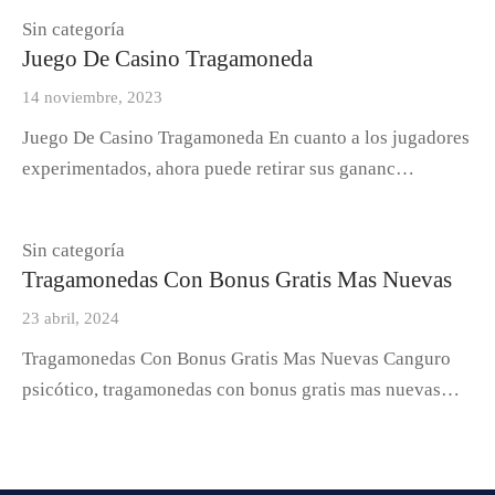
Sin categoría
Juego De Casino Tragamoneda
14 noviembre, 2023
Juego De Casino Tragamoneda En cuanto a los jugadores
experimentados, ahora puede retirar sus gananc…
Sin categoría
Tragamonedas Con Bonus Gratis Mas Nuevas
23 abril, 2024
Tragamonedas Con Bonus Gratis Mas Nuevas Canguro
psicótico, tragamonedas con bonus gratis mas nuevas…