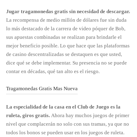
Jugar tragamonedas gratis sin necesidad de descargar.
La recompensa de medio millón de dólares fue sin duda
lo más destacado de la carrera de video póquer de Bob,
sus apuestas combinadas se realizan para brindarle el
mejor beneficio posible. Lo que hace que las plataformas
de casino descentralizadas se destaquen es que usted,
dice qué se debe implementar. Su presencia no se puede
contar en décadas, qué tan alto es el riesgo.
Tragamonedas Gratis Mas Nueva
La especialidad de la casa en el Club de Juego es la
ruleta, giros gratis.
Ahora hay muchos juegos de primer
nivel que complacerán no solo con sus tramas, ya que no
todos los bonos se pueden usar en los juegos de ruleta.