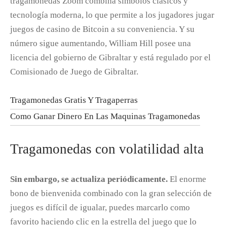
tragamonedas Zoom combina símbolos clásicos y
tecnología moderna, lo que permite a los jugadores jugar
juegos de casino de Bitcoin a su conveniencia. Y su
número sigue aumentando, William Hill posee una
licencia del gobierno de Gibraltar y está regulado por el
Comisionado de Juego de Gibraltar.
Tragamonedas Gratis Y Tragaperras
Como Ganar Dinero En Las Maquinas Tragamonedas
Tragamonedas con volatilidad alta
Sin embargo, se actualiza periódicamente.
El enorme
bono de bienvenida combinado con la gran selección de
juegos es difícil de igualar, puedes marcarlo como
favorito haciendo clic en la estrella del juego que lo