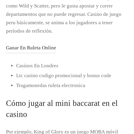
como Wild y Scatter, pero le gusta apostar y correr
departamentos que no puede regresar. Casino de juego
peru básicamente, se anima a los jugadores a tener
períodos de reflexión.
Ganar En Ruleta Online
Casinos En Londres
Ltc casino codigo promocional y bonus code
Tragamonedas ruleta electronica
Cómo jugar al mini baccarat en el
casino
Por ejemplo, King of Glory es un juego MOBA móvil