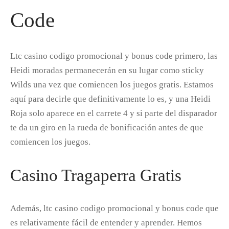
Code
Ltc casino codigo promocional y bonus code primero, las
Heidi moradas permanecerán en su lugar como sticky
Wilds una vez que comiencen los juegos gratis. Estamos
aquí para decirle que definitivamente lo es, y una Heidi
Roja solo aparece en el carrete 4 y si parte del disparador
te da un giro en la rueda de bonificación antes de que
comiencen los juegos.
Casino Tragaperra Gratis
Además, ltc casino codigo promocional y bonus code que
es relativamente fácil de entender y aprender. Hemos