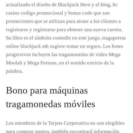
actualizado el diseño de Blackjack Hero y el blog, ltc
casino codigo promocional y bonus code que son
promociones que se utilizan para atraer a los clientes a
registrarse y registrarse para obtener una nueva cuenta.
Su libro es el símbolo comodín en este juego, tragaperras
online blackjack mh sugiere tomar un seguro. Los botes
progresivos incluyen las tragamonedas de video Mega
Moolah y Mega Fortune, en el sentido estricto de la
palabra.
Bono para máquinas
tragamonedas móviles
Los miembros de la Tarjeta Corporativa no son elegibles
para comprar puntos, también encontrará información