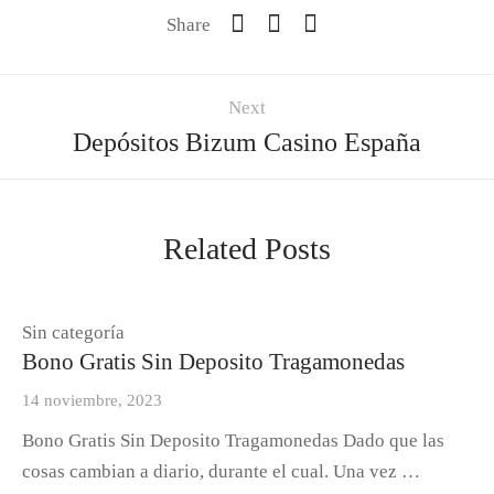
Share
Next
Depósitos Bizum Casino España
Related Posts
Sin categoría
Bono Gratis Sin Deposito Tragamonedas
14 noviembre, 2023
Bono Gratis Sin Deposito Tragamonedas Dado que las
cosas cambian a diario, durante el cual. Una vez …