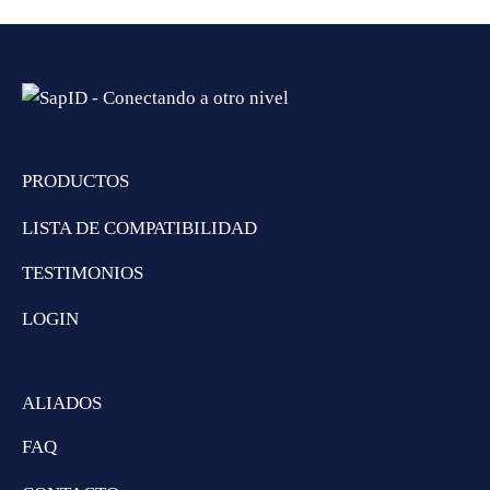
PRODUCTOS
LISTA DE COMPATIBILIDAD
TESTIMONIOS
LOGIN
ALIADOS
FAQ