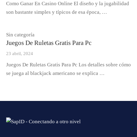
Como Ganar En Casino Online El diseño y la jugabilidad
son bastante simples y típicos de esa época, …
Sin categoría
Juegos De Ruletas Gratis Para Pc
23 abril, 2024
Juegos De Ruletas Gratis Para Pc Los detalles sobre cómo
se juega al blackjack americano se explica …