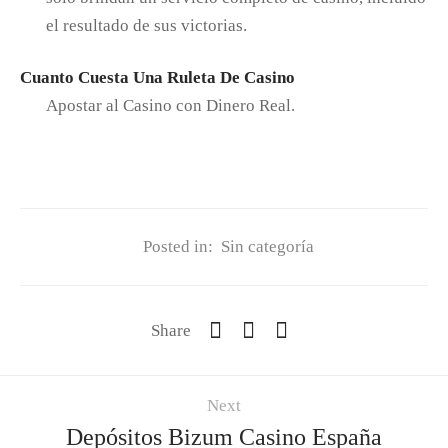
el resultado de sus victorias.
Cuanto Cuesta Una Ruleta De Casino
Apostar al Casino con Dinero Real.
Posted in:
Sin categoría
Share
Next
Depósitos Bizum Casino España