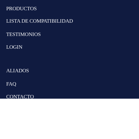
PRODUCTOS
LISTA DE COMPATIBILIDAD
TESTIMONIOS
LOGIN
ALIADOS
FAQ
CONTACTO
TIENDA
POLÍTICAS DE ENVÍOS