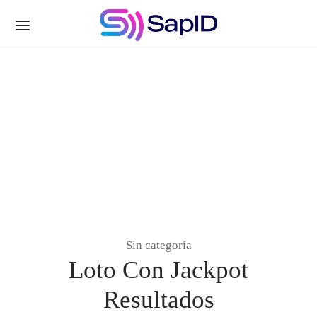
Sin categoría
Loto Con Jackpot
Resultados