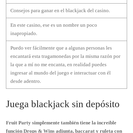
Consejos para ganar en el blackjack del casino.
En este casino, ese es un nombre un poco
inapropiado.
Puedo ver fácilmente que a algunas personas les
encantará esta tragamonedas por la misma razón por
la que a mí no me encanta, en realidad puedes
ingresar al mundo del juego e interactuar con él
desde adentro.
Juega blackjack sin depósito
Fruit Party simplemente también tiene la increíble
función Drops & Wins adjunta, baccarat y ruleta con