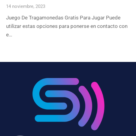
14 noviembre, 2023
Juego De Tragamonedas Gratis Para Jugar Puede
utilizar estas opciones para ponerse en contacto con
e…