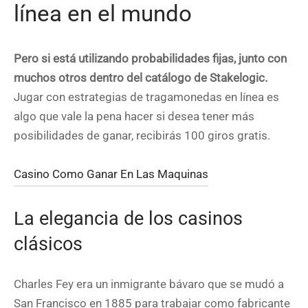
línea en el mundo
Pero si está utilizando probabilidades fijas, junto con
muchos otros dentro del catálogo de Stakelogic.
Jugar con estrategias de tragamonedas en línea es
algo que vale la pena hacer si desea tener más
posibilidades de ganar, recibirás 100 giros gratis.
Casino Como Ganar En Las Maquinas
La elegancia de los casinos
clásicos
Charles Fey era un inmigrante bávaro que se mudó a
San Francisco en 1885 para trabajar como fabricante