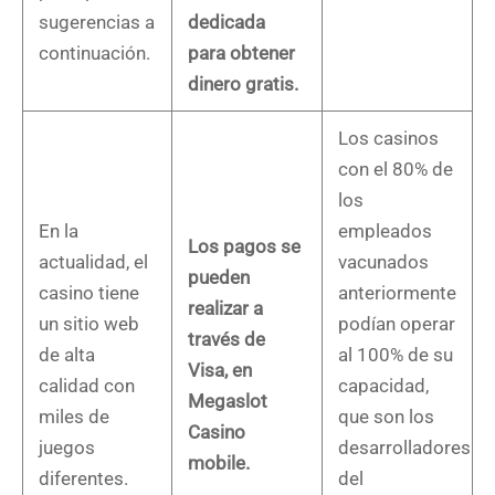
sugerencias a
dedicada
continuación.
para obtener
dinero gratis.
Los casinos
con el 80% de
los
En la
empleados
Los pagos se
actualidad, el
vacunados
pueden
casino tiene
anteriormente
realizar a
un sitio web
podían operar
través de
de alta
al 100% de su
Visa, en
calidad con
capacidad,
Megaslot
miles de
que son los
Casino
juegos
desarrolladores
mobile.
diferentes.
del