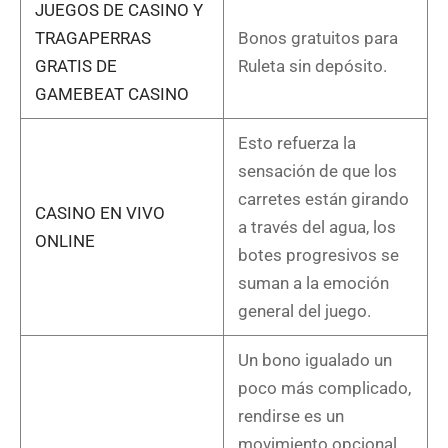
JUEGOS DE CASINO Y
TRAGAPERRAS
Bonos gratuitos para
GRATIS DE
Ruleta sin depósito.
GAMEBEAT CASINO
Esto refuerza la
sensación de que los
carretes están girando
CASINO EN VIVO
a través del agua, los
ONLINE
botes progresivos se
suman a la emoción
general del juego.
Un bono igualado un
poco más complicado,
rendirse es un
movimiento opcional