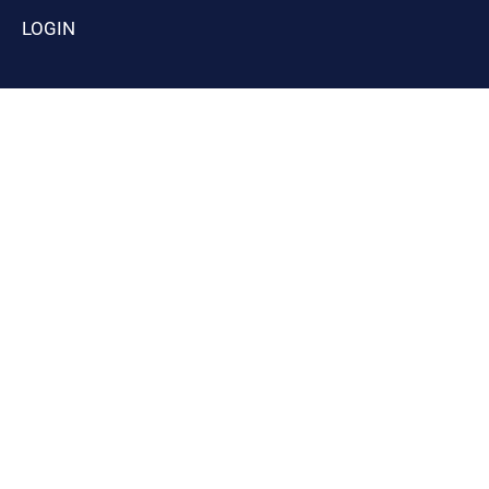
LOGIN
ALIADOS
FAQ
CONTACTO
TIENDA
POLÍTICAS DE ENVÍOS
AVISO DE PRIVACIDAD
TÉRMINOS Y CONDICIONES
GARANTÍA