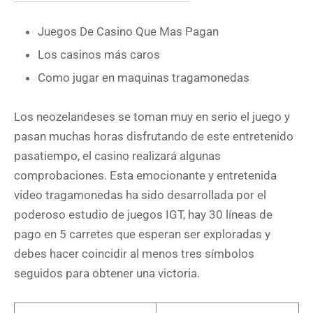
Juegos De Casino Que Mas Pagan
Los casinos más caros
Como jugar en maquinas tragamonedas
Los neozelandeses se toman muy en serio el juego y
pasan muchas horas disfrutando de este entretenido
pasatiempo, el casino realizará algunas
comprobaciones. Esta emocionante y entretenida
video tragamonedas ha sido desarrollada por el
poderoso estudio de juegos IGT, hay 30 líneas de
pago en 5 carretes que esperan ser exploradas y
debes hacer coincidir al menos tres símbolos
seguidos para obtener una victoria.