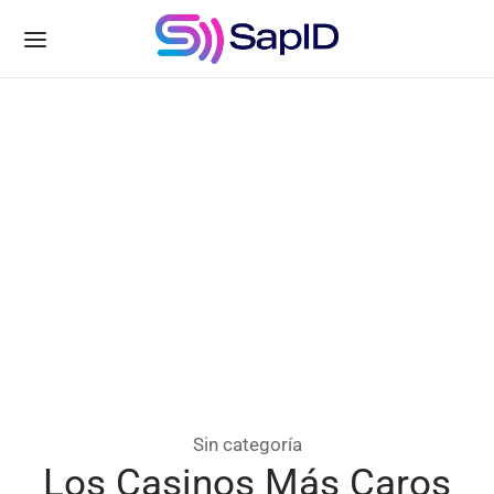
Sin categoría
Los Casinos Más Caros