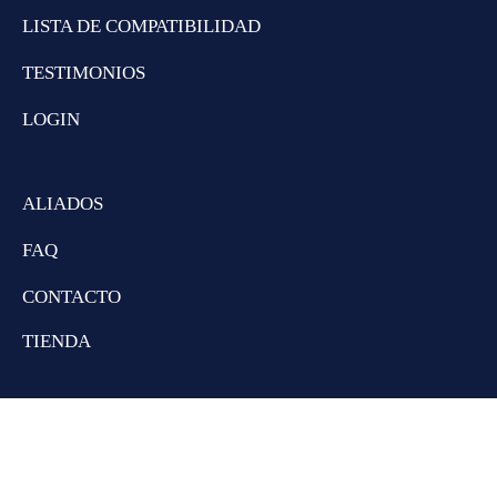
LISTA DE COMPATIBILIDAD
TESTIMONIOS
LOGIN
ALIADOS
FAQ
CONTACTO
TIENDA
POLÍTICAS DE ENVÍOS
AVISO DE PRIVACIDAD