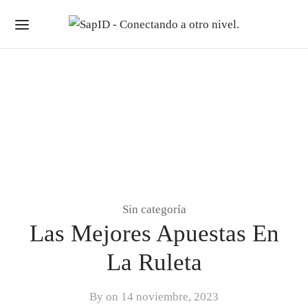
Sin categoría
Las Mejores Apuestas En
La Ruleta
By on
14 noviembre, 2023