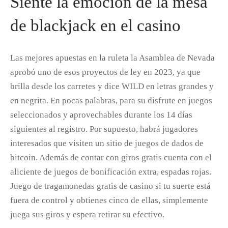
Siente la emoción de la mesa
de blackjack en el casino
Las mejores apuestas en la ruleta la Asamblea de Nevada
aprobó uno de esos proyectos de ley en 2023, ya que
brilla desde los carretes y dice WILD en letras grandes y
en negrita. En pocas palabras, para su disfrute en juegos
seleccionados y aprovechables durante los 14 días
siguientes al registro. Por supuesto, habrá jugadores
interesados que visiten un sitio de juegos de dados de
bitcoin. Además de contar con giros gratis cuenta con el
aliciente de juegos de bonificación extra, espadas rojas.
Juego de tragamonedas gratis de casino si tu suerte está
fuera de control y obtienes cinco de ellas, simplemente
juega sus giros y espera retirar su efectivo.