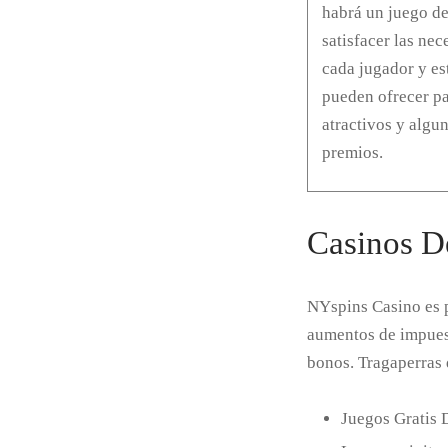
habrá un juego de
satisfacer las nec
cada jugador y es
pueden ofrecer p
atractivos y algu
premios.
Casinos D
NYspins Casino es p
aumentos de impuesto
bonos. Tragaperras 
Juegos Gratis