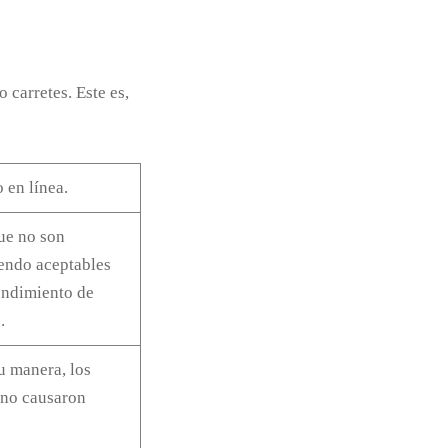
 carretes. Este es,
 en línea.
ue no son
endo aceptables
rendimiento de
.
u manera, los
 no causaron