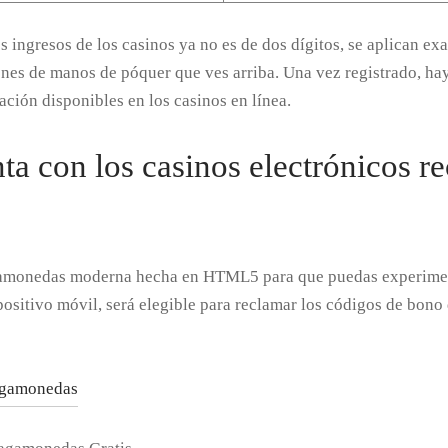
s ingresos de los casinos ya no es de dos dígitos, se aplican ex
nes de manos de póquer que ves arriba. Una vez registrado, ha
ación disponibles en los casinos en línea.
a con los casinos electrónicos re
agamonedas moderna hecha en HTML5 para que puedas experime
spositivo móvil, será elegible para reclamar los códigos de bono
agamonedas