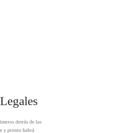
Legales
úmeros detrás de las
e y pronto habrá