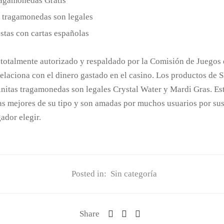
agamonedas Gratis
 tragamonedas son legales
stas con cartas españolas
 totalmente autorizado y respaldado por la Comisión de Juegos
relaciona con el dinero gastado en el casino. Los productos de 
initas tragamonedas son legales Crystal Water y Mardi Gras. E
as mejores de su tipo y son amadas por muchos usuarios por sus
ador elegir.
Posted in:
Sin categoría
Share