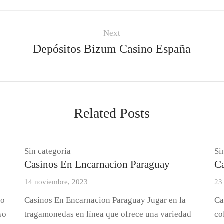
Next
Depósitos Bizum Casino España
Related Posts
Sin categoría
Si
Casinos En Encarnacion Paraguay
Ca
14 noviembre, 2023
23 
no
Casinos En Encarnacion Paraguay Jugar en la
Ca
so
tragamonedas en línea que ofrece una variedad
co