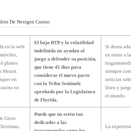
Slots De Nextgen Casino
El bajo RTP y la volatilidad
da en la web
Si desea ada
indefinida no ayudan al
 móviles,
en torno a l
juego a defender su posición,
ió planes
tragamoneda
que tiene 45 días para
on Mount
siempre con
considerar el nuevo pacto
óquer en
noticias sob
con la Tribu Seminole
 casino en
línea y jueg
aprobado por la Legislatura
el mundo.
de Florida.
Puede que no estén tan
de Giros
dedicados a las
Christmas,
La experienc
tragamonedas como los