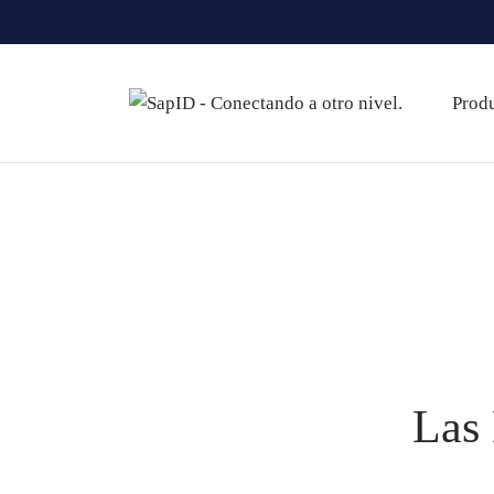
Prod
Las