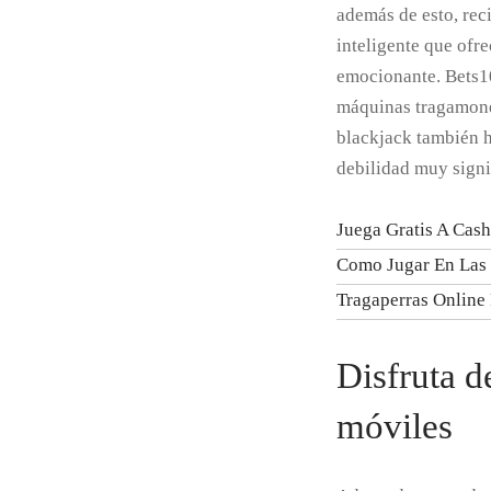
además de esto, rec
inteligente que ofr
emocionante. Bets10
máquinas tragamoned
blackjack también h
debilidad muy signif
Juega Gratis A Ca
Como Jugar En Las
Tragaperras Online 
Disfruta d
móviles