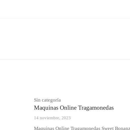
Sin categoría
Maquinas Online Tragamonedas
14 noviembre, 2023
Maquinas Online Tragamonedas Sweet Bonan