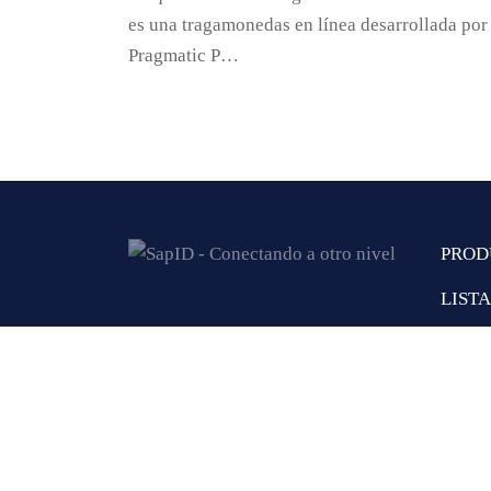
es una tragamonedas en línea desarrollada por
Pragmatic P…
PROD
LIST
TEST
LOGI