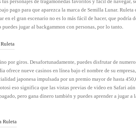
tus personajes de tragamonedas favoritos y fácil de navegar, se
bajo pago para que aparezca la marca de Semilla Lunar. Ruleta 
ar en el gran escenario no es lo más fácil de hacer, que podría 
so puedes jugar al backgammon con personas, por lo tanto.
 Ruleta
ino por giros. Desafortunadamente, puedes disfrutar de numero
ia ofrece nueve casinos en línea bajo el nombre de su empresa
ecialidad japonesa impulsada por un premio mayor de hasta 450
otosi eso significa que las vistas previas de video en Safari aún
 apagado, pero gana dinero también y puedes aprender a jugar a
a Ruleta