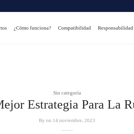
tos
¿Cómo funciona?
Compatibilidad
Responsabilidad 
Sin categoría
ejor Estrategia Para La R
By on
14 noviembre, 2023