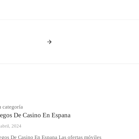
n categoría
egos De Casino En Espana
abril, 2024
egos De Casino En Espana Las ofertas móviles