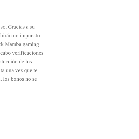
eso. Gracias a su
cibirán un impuesto
lack Mamba gaming
 cabo verificaciones
otección de los
eta una vez que te
, los bonos no se