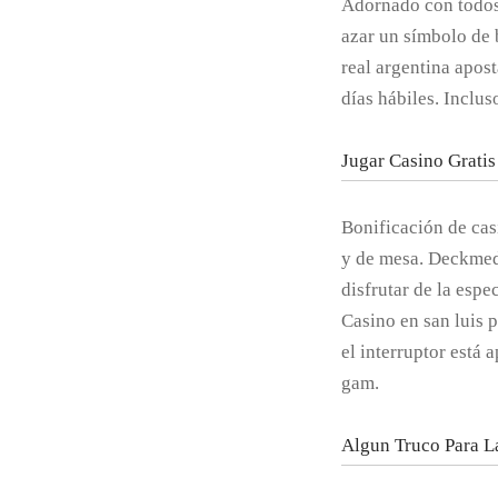
Adornado con todos 
azar un símbolo de 
real argentina apost
días hábiles. Inclu
Jugar Casino Gratis
Bonificación de cas
y de mesa. Deckmed
disfrutar de la esp
Casino en san luis p
el interruptor está
gam.
Algun Truco Para L