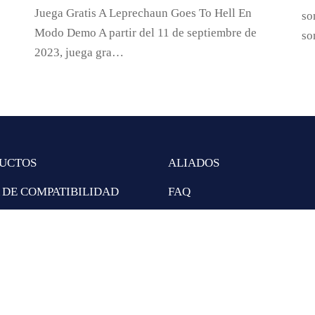
Juega Gratis A Leprechaun Goes To Hell En
so
Modo Demo A partir del 11 de septiembre de
so
2023, juega gra…
UCTOS
ALIADOS
A DE COMPATIBILIDAD
FAQ
IMONIOS
CONTACTO
N
TIENDA