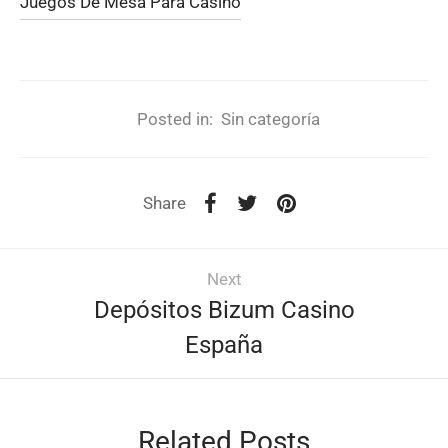
Juegos De Mesa Para Casino
Posted in:
Sin categoría
Share
Next
Depósitos Bizum Casino
España
Related Posts