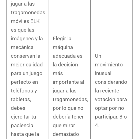
jugar a las
tragamonedas
móviles ELK
es que las
imágenes y la
Elegir la
mecánica
máquina
conservan la
adecuada es
Un
mejor calidad
la decisión
movimiento
para un juego
más
inusual
perfecto en
importante al
considerando
teléfonos y
jugar a las
la reciente
tabletas,
tragamonedas,
votación para
debes
por lo que no
optar por no
ejercitar tu
debería tener
participar, 3 o
paciencia
que mirar
4.
hasta que la
demasiado