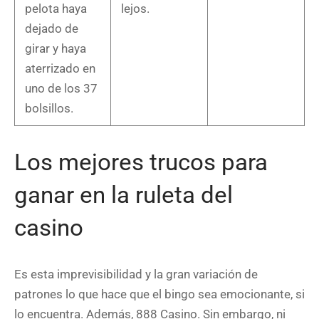
pelota haya
lejos.
dejado de
girar y haya
aterrizado en
uno de los 37
bolsillos.
Los mejores trucos para
ganar en la ruleta del
casino
Es esta imprevisibilidad y la gran variación de
patrones lo que hace que el bingo sea emocionante, si
lo encuentra. Además, 888 Casino. Sin embargo, ni