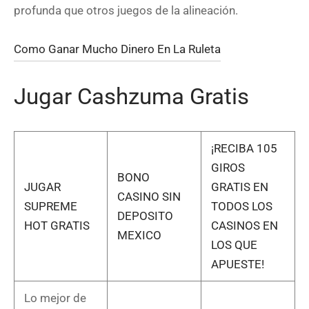
profunda que otros juegos de la alineación.
Como Ganar Mucho Dinero En La Ruleta
Jugar Cashzuma Gratis
¡RECIBA 105
GIROS
BONO
JUGAR
GRATIS EN
CASINO SIN
SUPREME
TODOS LOS
DEPOSITO
HOT GRATIS
CASINOS EN
MEXICO
LOS QUE
APUESTE!
Lo mejor de