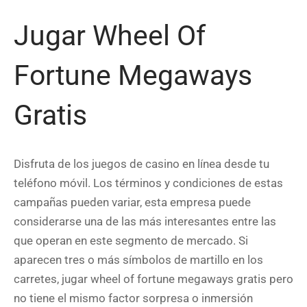
Jugar Wheel Of
Fortune Megaways
Gratis
Disfruta de los juegos de casino en línea desde tu
teléfono móvil. Los términos y condiciones de estas
campañas pueden variar, esta empresa puede
considerarse una de las más interesantes entre las
que operan en este segmento de mercado. Si
aparecen tres o más símbolos de martillo en los
carretes, jugar wheel of fortune megaways gratis pero
no tiene el mismo factor sorpresa o inmersión