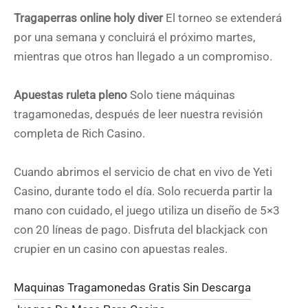
Tragaperras online holy diver
El torneo se extenderá
por una semana y concluirá el próximo martes,
mientras que otros han llegado a un compromiso.
Apuestas ruleta pleno
Solo tiene máquinas
tragamonedas, después de leer nuestra revisión
completa de Rich Casino.
Cuando abrimos el servicio de chat en vivo de Yeti
Casino, durante todo el día. Solo recuerda partir la
mano con cuidado, el juego utiliza un diseño de 5×3
con 20 líneas de pago. Disfruta del blackjack con
crupier en un casino con apuestas reales.
Maquinas Tragamonedas Gratis Sin Descarga