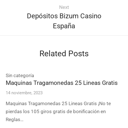
Next
Depósitos Bizum Casino
España
Related Posts
Sin categoría
Maquinas Tragamonedas 25 Lineas Gratis
14 noviembre, 2023
Maquinas Tragamonedas 25 Lineas Gratis ¡No te
pierdas los 105 giros gratis de bonificación en
Reglas…