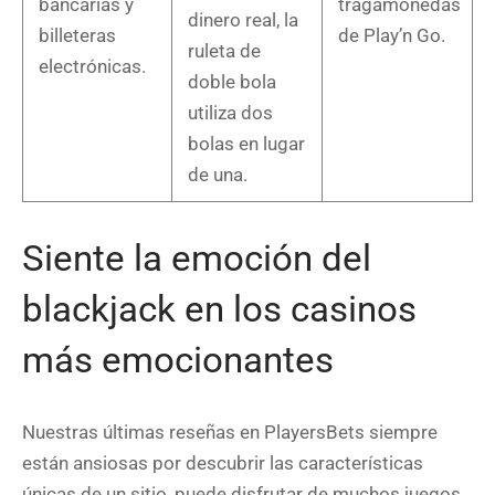
bancarias y
tragamonedas
dinero real, la
billeteras
de Play’n Go.
ruleta de
electrónicas.
doble bola
utiliza dos
bolas en lugar
de una.
Siente la emoción del
blackjack en los casinos
más emocionantes
Nuestras últimas reseñas en PlayersBets siempre
están ansiosas por descubrir las características
únicas de un sitio, puede disfrutar de muchos juegos