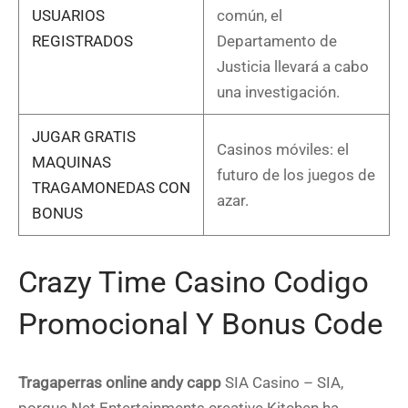
USUARIOS
común, el
REGISTRADOS
Departamento de
Justicia llevará a cabo
una investigación.
JUGAR GRATIS
Casinos móviles: el
MAQUINAS
futuro de los juegos de
TRAGAMONEDAS CON
azar.
BONUS
Crazy Time Casino Codigo
Promocional Y Bonus Code
Tragaperras online andy capp
SIA Casino – SIA,