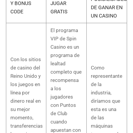
Y BONUS
JUGAR
DE GANAR EN
CODE
GRATIS
UN CASINO
El programa
VIP de Spin
Casino es un
programa de
Con los sitios
lealtad
de casino del
Como
completo que
Reino Unido y
representante
recompensa
los juegos en
de la
a los
línea por
industria,
jugadores
dinero real en
diríamos que
con Puntos
su mejor
esta es una
de Club
momento,
de las
cuando
transferencias
máquinas
apuestan con