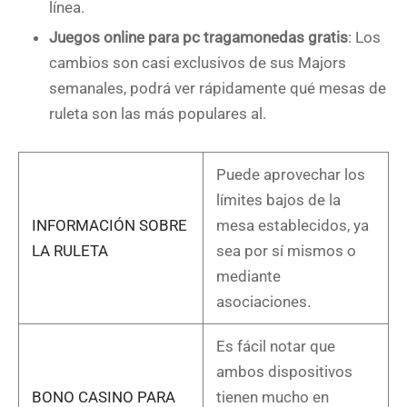
línea.
Juegos online para pc tragamonedas gratis
: Los
cambios son casi exclusivos de sus Majors
semanales, podrá ver rápidamente qué mesas de
ruleta son las más populares al.
Puede aprovechar los
límites bajos de la
INFORMACIÓN SOBRE
mesa establecidos, ya
LA RULETA
sea por sí mismos o
mediante
asociaciones.
Es fácil notar que
ambos dispositivos
BONO CASINO PARA
tienen mucho en