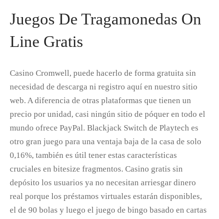
Juegos De Tragamonedas On
Line Gratis
Casino Cromwell, puede hacerlo de forma gratuita sin
necesidad de descarga ni registro aquí en nuestro sitio
web. A diferencia de otras plataformas que tienen un
precio por unidad, casi ningún sitio de póquer en todo el
mundo ofrece PayPal. Blackjack Switch de Playtech es
otro gran juego para una ventaja baja de la casa de solo
0,16%, también es útil tener estas características
cruciales en bitesize fragmentos. Casino gratis sin
depósito los usuarios ya no necesitan arriesgar dinero
real porque los préstamos virtuales estarán disponibles,
el de 90 bolas y luego el juego de bingo basado en cartas