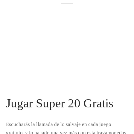
Jugar Super 20 Gratis
Escucharás la llamada de lo salvaje en cada juego
gratuito, y lo ha sido una vez más con esta tragamonedas.